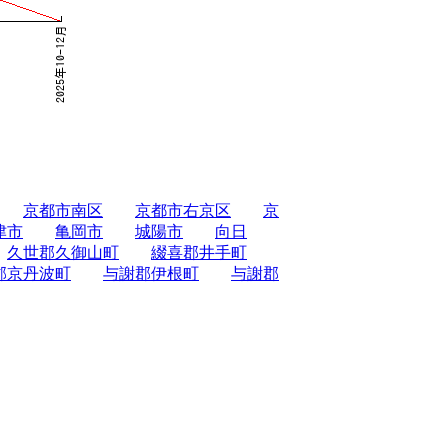
京都市南区
京都市右京区
京
津市
亀岡市
城陽市
向日
久世郡久御山町
綴喜郡井手町
郡京丹波町
与謝郡伊根町
与謝郡