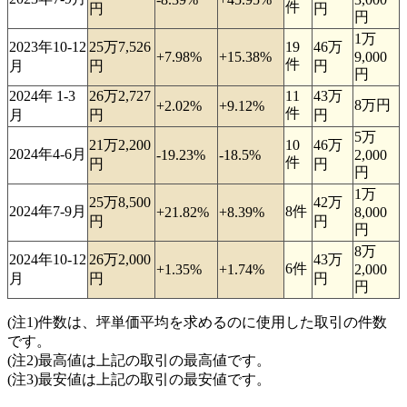
件
円
円
円
1万
2023年10-12
25万7,526
19
46万
+7.98%
+15.38%
9,000
件
月
円
円
円
2024年 1-3
26万2,727
11
43万
8万円
+2.02%
+9.12%
件
月
円
円
5万
21万2,200
10
46万
2024年4-6月
-19.23%
-18.5%
2,000
件
円
円
円
1万
25万8,500
42万
2024年7-9月
8件
+21.82%
+8.39%
8,000
円
円
円
8万
2024年10-12
26万2,000
43万
6件
+1.35%
+1.74%
2,000
月
円
円
円
(注1)件数は、坪単価平均を求めるのに使用した取引の件数
です。
(注2)最高値は上記の取引の最高値です。
(注3)最安値は上記の取引の最安値です。