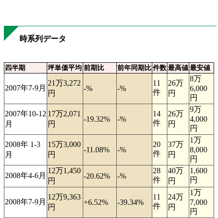
時系列データ
四半期
坪単価平均
前期比
前年同期比
件数
最高値
最安値
8万
21万3,272
11
26万
2007年7-9月
-%
-%
6,000
件
円
円
円
9万
2007年10-12
17万2,071
14
26万
-19.32%
-%
4,000
件
月
円
円
円
1万
2008年 1-3
15万3,000
20
37万
-11.08%
-%
8,000
件
月
円
円
円
12万1,450
28
40万
1,600
2008年4-6月
-20.62%
-%
件
円
円
円
1万
12万9,363
11
24万
2008年7-9月
+6.52%
-39.34%
7,000
件
円
円
円