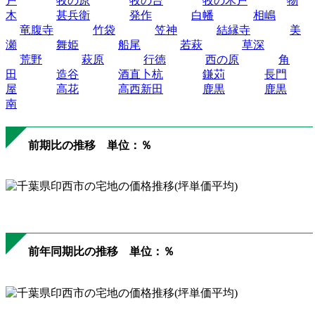
戸
牧の原
牧の台
牧の木戸
物
木
甚兵衛
発作
白幡
相嶋
竜腹寺
竹袋
笠神
結縁寺
美
瀬
舞姫
船尾
若萩
草深
荒野
萩原
行徳
西の原
角
田
造谷
酒直卜杭
鎌苅
長門
屋
高花
高西新田
鹿黒
鹿黒
南
前期比の推移 単位：％
前年同期比の推移 単位：％