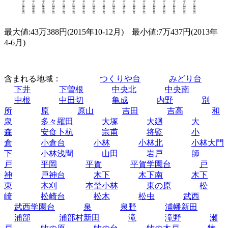
最大値:43万388円(2015年10-12月) 最小値:7万437円(2013年
4-6月)
含まれる地域：
つくりや台
みどり台
下井
下曽根
中央北
中央南
中根
中田切
亀成
内野
別
所
原
原山
吉田
吉高
和
泉
多々羅田
大塚
大廻
大
森
安食卜杭
宗甫
将監
小
倉
小倉台
小林
小林北
小林大門
下
小林浅間
山田
岩戸
師
戸
平岡
平賀
平賀学園台
戸
神
戸神台
木下
木下南
木下
東
木刈
本埜小林
東の原
松
崎
松崎台
松木
松虫
武西
武西学園台
泉
泉野
浦幡新田
浦部
浦部村新田
滝
滝野
瀬