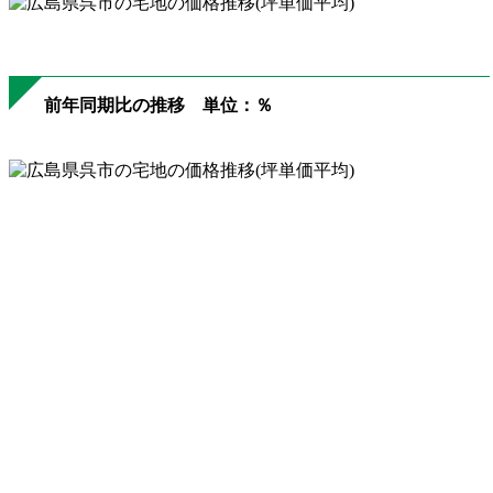
前年同期比の推移 単位：％