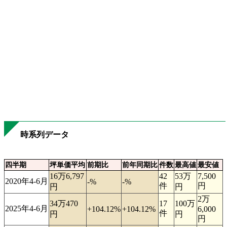
時系列データ
四半期
坪単価平均
前期比
前年同期比
件数
最高値
最安値
16万6,797
42
53万
7,500
2020年4-6月
-%
-%
件
円
円
円
2万
34万470
17
100万
2025年4-6月
+104.12%
+104.12%
6,000
件
円
円
円