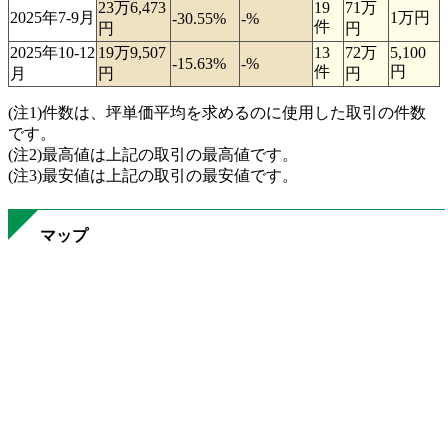
23万6,473
19
71万
2025年7-9月
1万円
-30.55%
-%
件
円
円
2025年10-12
19万9,507
13
72万
5,100
-15.63%
-%
件
円
月
円
円
(注1)件数は、坪単価平均を求めるのに使用した取引の件数
です。
(注2)最高値は上記の取引の最高値です。
(注3)最安値は上記の取引の最安値です。
マップ