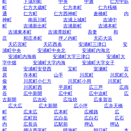
町
下蒲刈町
中央
中通
仁方中筋
町
仁方大歳町
仁方本町
仁方桟橋
通
仁方町
仁方西神町
倉橋町
内
神町
南辰川町
吉浦上城町
吉浦中
町
吉浦新出町
吉浦新町
吉浦本町
吉浦東本町
吉浦潭鼓町
吾妻
和
庄
和庄本町
坪ノ内町
天応大浜
天応宮町
天応西条
安浦町三津口
安
浦町中央
安浦町中央北
安浦町内海北
安浦町内海南
安浦町大字三津口
安浦町大
字中畑
安浦町大字内海
安浦町大字女子
畑
安浦町安登西
宝町
室瀬町
宮
原
寺本町
山手
川尻町
川尻町久
俊
川尻町小仁方
川尻町小用
川尻町
東
川尻町西
平原町
広三芦
広両
谷
広中新開
広中町
広中迫町
広
古新開
広吉松
広塩焼
広多賀谷
広大広
広大新開
広小坪
広弁天橋
町
広末広
広本町
広横路
広
町
広町田
広白岳
広白石
広石
内
広長浜
広駅前
押込
押込
町
押込西平町
晴海町
朝日町
本