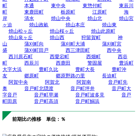
町
本通
東中央
東惣付町
東辰川
町
東鹿田町
栃原町
江原町
海
岸
清水
焼山中央
焼山北
焼山宮
ヶ迫
焼山政畝
焼山本庄
焼山東
焼山松ヶ丘
焼山桜ヶ丘
焼山此原町
焼山泉ヶ丘
焼山西
狩留賀町
神
山
蒲刈町向
蒲刈町大浦
蒲刈町宮
盛
蒲刈町田戸
西三津田町
西中央
西川原石町
西愛宕町
西畑町
西谷
町
西辰川
西鹿田
警固屋
豊浜町
大字大浜
豊町久比
豊町大長
豊町沖
友
郷原町
郷原野路の里
長迫町
阿賀中央
阿賀北
阿賀南
音戸町先
奥
音戸町北隠渡
音戸町坪井
音戸町大
字音戸
音戸町早瀬
音戸町波多見
音戸
町田原
音戸町高須
音戸町鰯浜
前期比の推移 単位：％