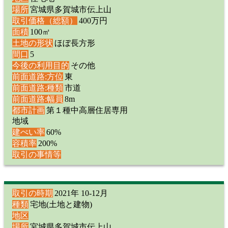
場所
宮城県多賀城市伝上山
取引価格（総額）
400万円
面積
100㎡
土地の形状
ほぼ長方形
間口
5
今後の利用目的
その他
前面道路:方位
東
前面道路:種類
市道
前面道路:幅員
8m
都市計画
第１種中高層住居専用
地域
建ぺい率
60%
容積率
200%
取引の事情等
取引の時期
2021年 10-12月
種類
宅地(土地と建物)
地区
場所
宮城県多賀城市伝上山