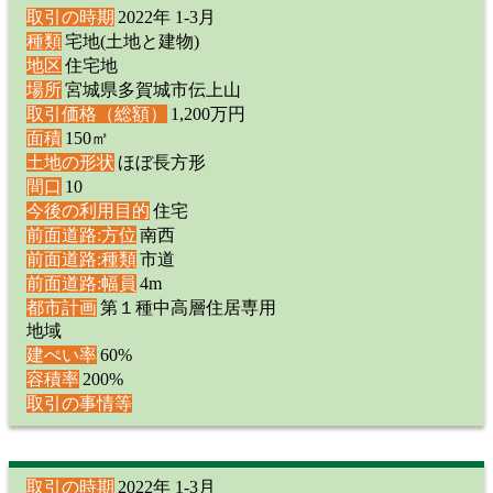
取引の時期
2022年 1-3月
種類
宅地(土地と建物)
地区
住宅地
場所
宮城県多賀城市伝上山
取引価格（総額）
1,200万円
面積
150㎡
土地の形状
ほぼ長方形
間口
10
今後の利用目的
住宅
前面道路:方位
南西
前面道路:種類
市道
前面道路:幅員
4m
都市計画
第１種中高層住居専用
地域
建ぺい率
60%
容積率
200%
取引の事情等
取引の時期
2022年 1-3月