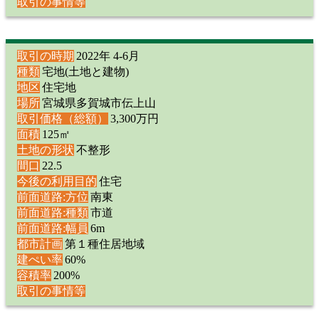
取引の事情等
取引の時期
2022年 4-6月
種類
宅地(土地と建物)
地区
住宅地
場所
宮城県多賀城市伝上山
取引価格（総額）
3,300万円
面積
125㎡
土地の形状
不整形
間口
22.5
今後の利用目的
住宅
前面道路:方位
南東
前面道路:種類
市道
前面道路:幅員
6m
都市計画
第１種住居地域
建ぺい率
60%
容積率
200%
取引の事情等