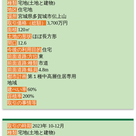
種類
宅地(土地と建物)
地区
住宅地
場所
宮城県多賀城市伝上山
取引価格（総額）
3,700万円
面積
120㎡
土地の形状
ほぼ長方形
間口
12.6
今後の利用目的
住宅
前面道路:方位
東
前面道路:種類
市道
前面道路:幅員
4.8m
都市計画
第１種中高層住居専用
地域
建ぺい率
60%
容積率
200%
取引の事情等
取引の時期
2023年 10-12月
種類
宅地(土地と建物)