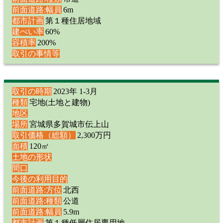
前面道路:幅員
6m
都市計画
第１種住居地域
建ぺい率
60%
容積率
200%
取引の事情等
取引の時期
2023年 1-3月
種類
宅地(土地と建物)
地区
場所
宮城県多賀城市伝上山
取引価格（総額）
2,300万円
面積
120㎡
土地の形状
間口
今後の利用目的
前面道路:方位
北西
前面道路:種類
公道
前面道路:幅員
5.9m
都市計画
第１種低層住居専用地