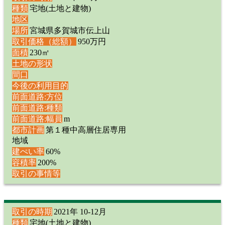
種類
宅地(土地と建物)
地区
場所
宮城県多賀城市伝上山
取引価格（総額）
950万円
面積
230㎡
土地の形状
間口
今後の利用目的
前面道路:方位
前面道路:種類
前面道路:幅員
m
都市計画
第１種中高層住居専用
地域
建ぺい率
60%
容積率
200%
取引の事情等
取引の時期
2021年 10-12月
種類
宅地(土地と建物)