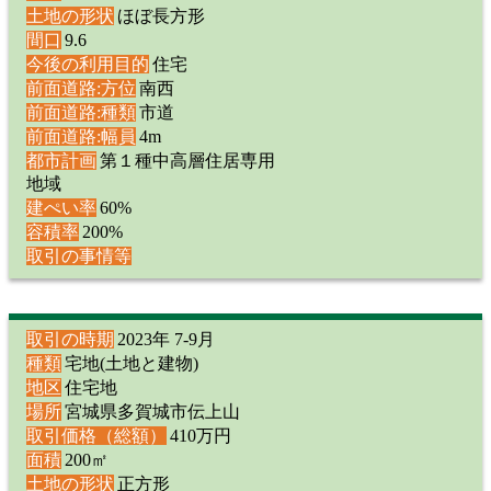
土地の形状
ほぼ長方形
間口
9.6
今後の利用目的
住宅
前面道路:方位
南西
前面道路:種類
市道
前面道路:幅員
4m
都市計画
第１種中高層住居専用
地域
建ぺい率
60%
容積率
200%
取引の事情等
取引の時期
2023年 7-9月
種類
宅地(土地と建物)
地区
住宅地
場所
宮城県多賀城市伝上山
取引価格（総額）
410万円
面積
200㎡
土地の形状
正方形