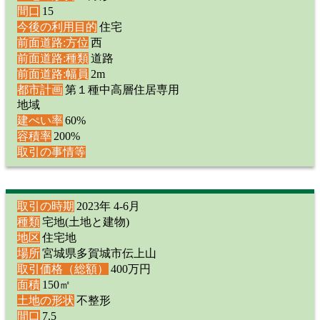
間口
15
今後の利用目的
住宅
前面道路:方位
西
前面道路:種類
道路
前面道路:幅員
2m
都市計画
第１種中高層住居専用
地域
建ぺい率
60%
容積率
200%
取引の事情等
取引の時期
2023年 4-6月
種類
宅地(土地と建物)
地区
住宅地
場所
宮城県多賀城市伝上山
取引価格（総額）
400万円
面積
150㎡
土地の形状
不整形
間口
7.5