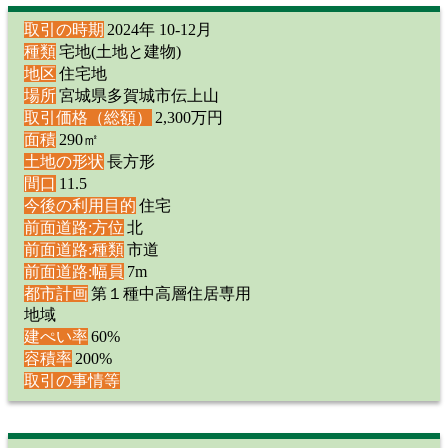
取引の時期
2024年 10-12月
種類
宅地(土地と建物)
地区
住宅地
場所
宮城県多賀城市伝上山
取引価格（総額）
2,300万円
面積
290㎡
土地の形状
長方形
間口
11.5
今後の利用目的
住宅
前面道路:方位
北
前面道路:種類
市道
前面道路:幅員
7m
都市計画
第１種中高層住居専用
地域
建ぺい率
60%
容積率
200%
取引の事情等