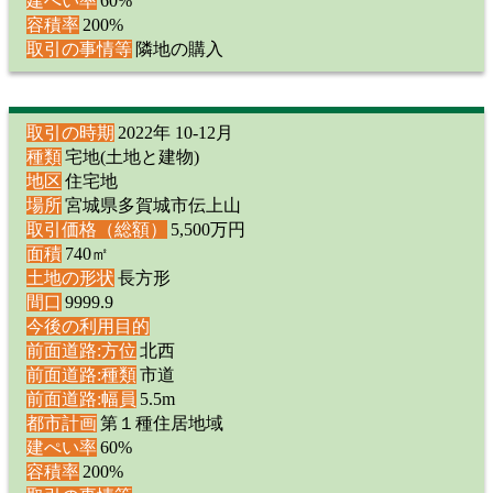
建ぺい率
60%
容積率
200%
取引の事情等
隣地の購入
取引の時期
2022年 10-12月
種類
宅地(土地と建物)
地区
住宅地
場所
宮城県多賀城市伝上山
取引価格（総額）
5,500万円
面積
740㎡
土地の形状
長方形
間口
9999.9
今後の利用目的
前面道路:方位
北西
前面道路:種類
市道
前面道路:幅員
5.5m
都市計画
第１種住居地域
建ぺい率
60%
容積率
200%