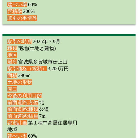
建ぺい率
60%
容積率
200%
取引の事情等
取引の時期
2025年 7-9月
種類
宅地(土地と建物)
地区
場所
宮城県多賀城市伝上山
取引価格（総額）
3,200万円
面積
290㎡
土地の形状
間口
今後の利用目的
前面道路:方位
北
前面道路:種類
公道
前面道路:幅員
7m
都市計画
第１種中高層住居専用
地域
建ぺい率
60%