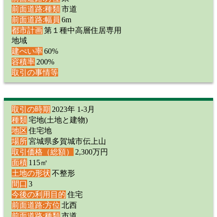
前面道路:種類
市道
前面道路:幅員
6m
都市計画
第１種中高層住居専用
地域
建ぺい率
60%
容積率
200%
取引の事情等
取引の時期
2023年 1-3月
種類
宅地(土地と建物)
地区
住宅地
場所
宮城県多賀城市伝上山
取引価格（総額）
2,300万円
面積
115㎡
土地の形状
不整形
間口
3
今後の利用目的
住宅
前面道路:方位
北西
前面道路:種類
市道