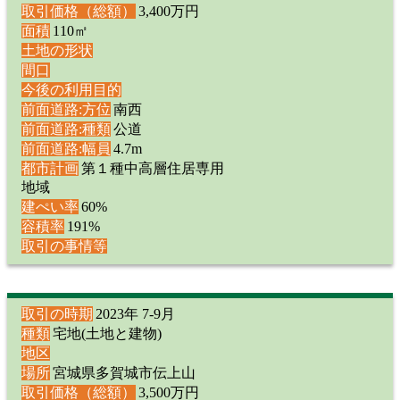
取引価格（総額）
3,400万円
面積
110㎡
土地の形状
間口
今後の利用目的
前面道路:方位
南西
前面道路:種類
公道
前面道路:幅員
4.7m
都市計画
第１種中高層住居専用
地域
建ぺい率
60%
容積率
191%
取引の事情等
取引の時期
2023年 7-9月
種類
宅地(土地と建物)
地区
場所
宮城県多賀城市伝上山
取引価格（総額）
3,500万円