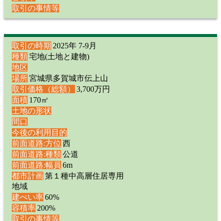
取引の事情等
取引の時期
2025年 7-9月
種類
宅地(土地と建物)
地区
場所
宮城県多賀城市伝上山
取引価格（総額）
3,700万円
面積
170㎡
土地の形状
間口
今後の利用目的
前面道路:方位
西
前面道路:種類
公道
前面道路:幅員
6m
都市計画
第１種中高層住居専用
地域
建ぺい率
60%
容積率
200%
取引の事情等