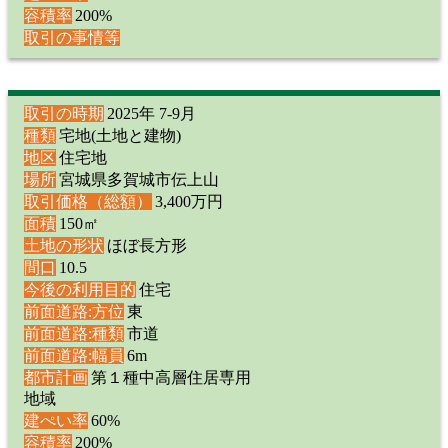
容積率
200%
取引の事情等
取引の時期
2025年 7-9月
種類
宅地(土地と建物)
地区
住宅地
場所
宮城県多賀城市伝上山
取引価格（総額）
3,400万円
面積
150㎡
土地の形状
ほぼ長方形
間口
10.5
今後の利用目的
住宅
前面道路:方位
東
前面道路:種類
市道
前面道路:幅員
6m
都市計画
第１種中高層住居専用
地域
建ぺい率
60%
容積率
200%