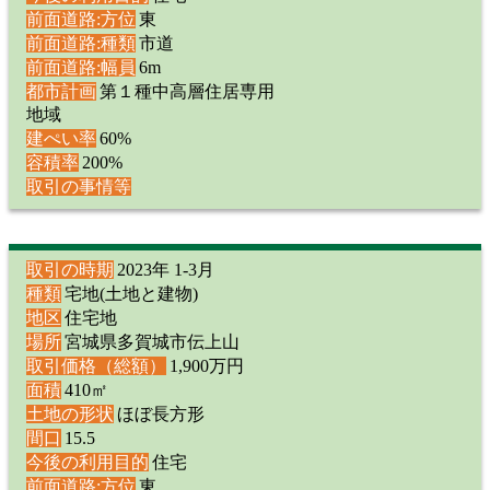
前面道路:方位
東
前面道路:種類
市道
前面道路:幅員
6m
都市計画
第１種中高層住居専用
地域
建ぺい率
60%
容積率
200%
取引の事情等
取引の時期
2023年 1-3月
種類
宅地(土地と建物)
地区
住宅地
場所
宮城県多賀城市伝上山
取引価格（総額）
1,900万円
面積
410㎡
土地の形状
ほぼ長方形
間口
15.5
今後の利用目的
住宅
前面道路:方位
東