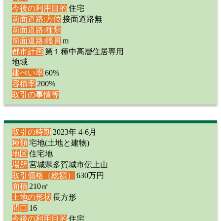
今後の利用目的
住宅
前面道路:方位
接面道路無
前面道路:種類
前面道路:幅員
m
都市計画
第１種中高層住居専用
地域
建ぺい率
60%
容積率
200%
取引の事情等
取引の時期
2023年 4-6月
種類
宅地(土地と建物)
地区
住宅地
場所
宮城県多賀城市伝上山
取引価格（総額）
630万円
面積
210㎡
土地の形状
長方形
間口
16
今後の利用目的
住宅