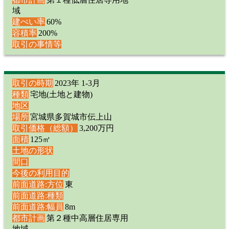
域
建ぺい率
60%
容積率
200%
取引の事情等
取引の時期
2023年 1-3月
種類
宅地(土地と建物)
地区
場所
宮城県多賀城市伝上山
取引価格（総額）
3,200万円
面積
125㎡
土地の形状
間口
今後の利用目的
前面道路:方位
東
前面道路:種類
前面道路:幅員
8m
都市計画
第２種中高層住居専用
地域