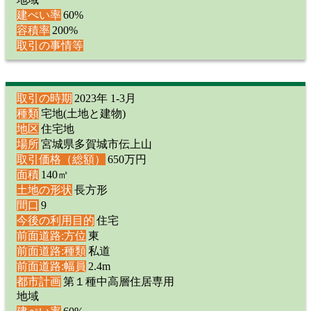
建ぺい率
60%
容積率
200%
取引の事情等
取引の時期
2023年 1-3月
種類
宅地(土地と建物)
地区
住宅地
場所
宮城県多賀城市伝上山
取引価格（総額）
650万円
面積
140㎡
土地の形状
長方形
間口
9
今後の利用目的
住宅
前面道路:方位
東
前面道路:種類
私道
前面道路:幅員
2.4m
都市計画
第１種中高層住居専用
地域