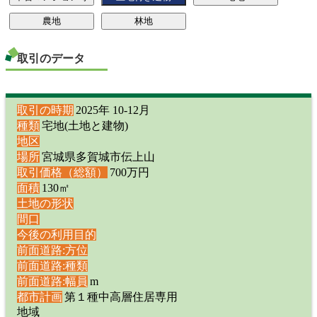
取引のデータ
取引の時期
2025年 10-12月
種類
宅地(土地と建物)
地区
場所
宮城県多賀城市伝上山
取引価格（総額）
700万円
面積
130㎡
土地の形状
間口
今後の利用目的
前面道路:方位
前面道路:種類
前面道路:幅員
m
都市計画
第１種中高層住居専用
地域