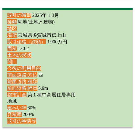
取引の時期
2025年 1-3月
種類
宅地(土地と建物)
地区
場所
宮城県多賀城市伝上山
取引価格（総額）
3,900万円
面積
130㎡
土地の形状
間口
今後の利用目的
前面道路:方位
西
前面道路:種類
前面道路:幅員
5.9m
都市計画
第１種中高層住居専用
地域
建ぺい率
60%
容積率
200%
取引の事情等