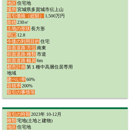
地区
住宅地
場所
宮城県多賀城市伝上山
取引価格（総額）
1,500万円
面積
230㎡
土地の形状
長方形
間口
12.8
今後の利用目的
住宅
前面道路:方位
南東
前面道路:種類
市道
前面道路:幅員
6m
都市計画
第１種中高層住居専用
地域
建ぺい率
60%
容積率
200%
取引の事情等
取引の時期
2023年 10-12月
種類
宅地(土地と建物)
地区
住宅地