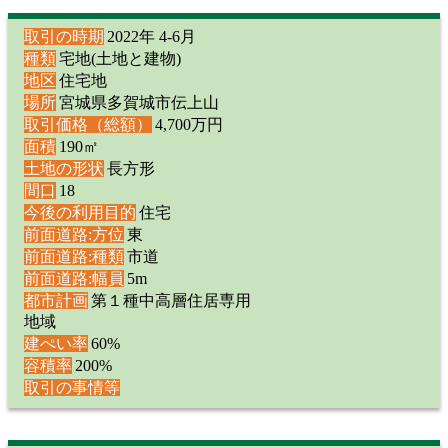
取引の時期
2022年 4-6月
種類
宅地(土地と建物)
地区
住宅地
場所
宮城県多賀城市伝上山
取引価格（総額）
4,700万円
面積
190㎡
土地の形状
長方形
間口
18
今後の利用目的
住宅
前面道路:方位
東
前面道路:種類
市道
前面道路:幅員
5m
都市計画
第１種中高層住居専用
地域
建ぺい率
60%
容積率
200%
取引の事情等