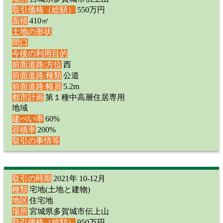
取引価格（総額）
550万円
面積
410㎡
土地の形状
間口
今後の利用目的
前面道路:方位
西
前面道路:種類
公道
前面道路:幅員
5.2m
都市計画
第１種中高層住居専用
地域
建ぺい率
60%
容積率
200%
取引の事情等
取引の時期
2021年 10-12月
種類
宅地(土地と建物)
地区
住宅地
場所
宮城県多賀城市伝上山
取引価格（総額）
950万円