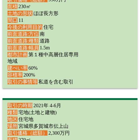
面積
230㎡
土地の形状
ほぼ長方形
間口
11
今後の利用目的
住宅
前面道路:方位
南
前面道路:種類
道路
前面道路:幅員
1.5m
都市計画
第１種中高層住居専用
地域
建ぺい率
60%
容積率
200%
取引の事情等
私道を含む取引
取引の時期
2021年 4-6月
種類
宅地(土地と建物)
地区
住宅地
場所
宮城県多賀城市伝上山
取引価格（総額）
2,300万円
面積
270㎡