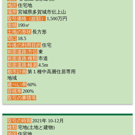
地区
住宅地
場所
宮城県多賀城市伝上山
取引価格（総額）
1,500万円
面積
190㎡
土地の形状
長方形
間口
18.5
今後の利用目的
住宅
前面道路:方位
東
前面道路:種類
市道
前面道路:幅員
4.5m
都市計画
第１種中高層住居専用
地域
建ぺい率
60%
容積率
200%
取引の事情等
取引の時期
2021年 10-12月
種類
宅地(土地と建物)
地区
住宅地