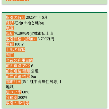
取引の時期
2025年 4-6月
種類
宅地(土地と建物)
地区
場所
宮城県多賀城市伝上山
取引価格（総額）
3,700万円
面積
180㎡
土地の形状
間口
今後の利用目的
前面道路:方位
西
前面道路:種類
公道
前面道路:幅員
6m
都市計画
第１種中高層住居専用
地域
建ぺい率
60%
容積率
200%
取引の事情等