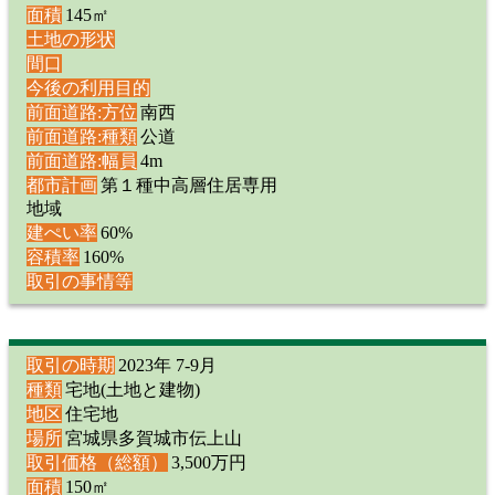
面積
145㎡
土地の形状
間口
今後の利用目的
前面道路:方位
南西
前面道路:種類
公道
前面道路:幅員
4m
都市計画
第１種中高層住居専用
地域
建ぺい率
60%
容積率
160%
取引の事情等
取引の時期
2023年 7-9月
種類
宅地(土地と建物)
地区
住宅地
場所
宮城県多賀城市伝上山
取引価格（総額）
3,500万円
面積
150㎡