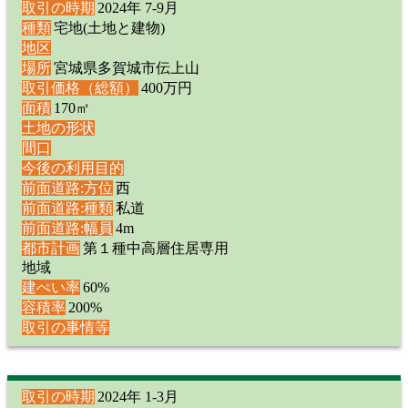
取引の時期
2024年 7-9月
種類
宅地(土地と建物)
地区
場所
宮城県多賀城市伝上山
取引価格（総額）
400万円
面積
170㎡
土地の形状
間口
今後の利用目的
前面道路:方位
西
前面道路:種類
私道
前面道路:幅員
4m
都市計画
第１種中高層住居専用
地域
建ぺい率
60%
容積率
200%
取引の事情等
取引の時期
2024年 1-3月