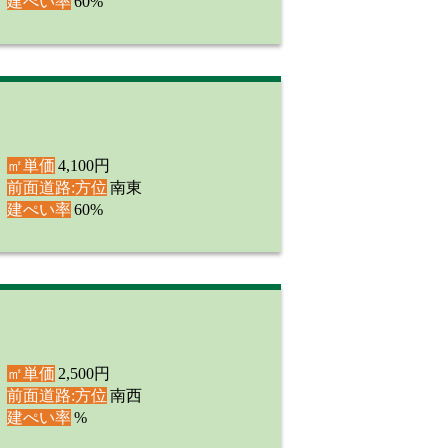
建ぺい率
60%
㎡単価
4,100円
前面道路:方位
南東
建ぺい率
60%
㎡単価
2,500円
前面道路:方位
南西
建ぺい率
%