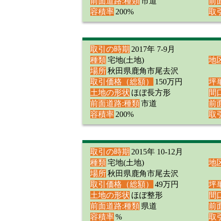
前面道路:種類
市道
前
容積率
200%
取
取引の時期
2017年 7-9月
種類
宅地(土地)
地
場所
秋田県鹿角市尾去沢
取引価格（総額）
150万円
坪
土地の形状
ほぼ長方形
間
前面道路:種類
市道
前
容積率
200%
取
取引の時期
2015年 10-12月
種類
宅地(土地)
地
場所
秋田県鹿角市尾去沢
取引価格（総額）
49万円
坪
土地の形状
ほぼ整形
間
前面道路:種類
県道
前
容積率
%
取