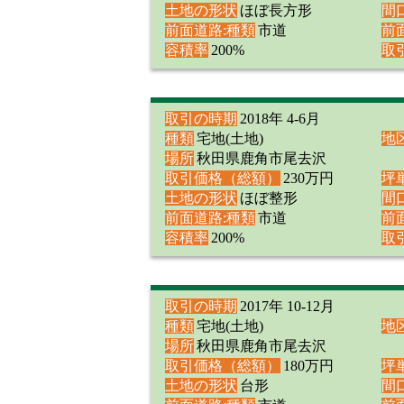
土地の形状
ほぼ長方形
間
前面道路:種類
市道
前
容積率
200%
取
取引の時期
2018年 4-6月
種類
宅地(土地)
地
場所
秋田県鹿角市尾去沢
取引価格（総額）
230万円
坪
土地の形状
ほぼ整形
間
前面道路:種類
市道
前
容積率
200%
取
取引の時期
2017年 10-12月
種類
宅地(土地)
地
場所
秋田県鹿角市尾去沢
取引価格（総額）
180万円
坪
土地の形状
台形
間