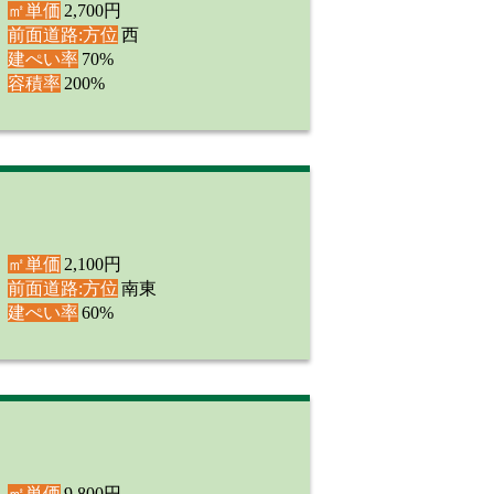
㎡単価
2,700円
前面道路:方位
西
建ぺい率
70%
容積率
200%
㎡単価
2,100円
前面道路:方位
南東
建ぺい率
60%
㎡単価
9,800円