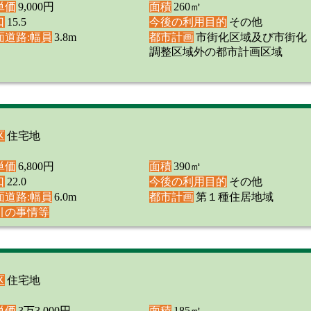
単価
9,000円
面積
260㎡
口
15.5
今後の利用目的
その他
面道路:幅員
3.8m
都市計画
市街化区域及び市街化
調整区域外の都市計画区域
区
住宅地
単価
6,800円
面積
390㎡
口
22.0
今後の利用目的
その他
面道路:幅員
6.0m
都市計画
第１種住居地域
引の事情等
区
住宅地
単価
3万3,000円
面積
185㎡