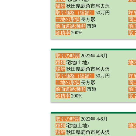
場所
秋田県鹿角市尾去沢
取引価格（総額）
50万円
坪
土地の形状
長方形
間
前面道路:種類
市道
前
容積率
200%
取
取引の時期
2022年 4-6月
種類
宅地(土地)
地
場所
秋田県鹿角市尾去沢
取引価格（総額）
50万円
坪
土地の形状
長方形
間
前面道路:種類
市道
前
容積率
200%
取
取引の時期
2022年 4-6月
種類
宅地(土地)
地
場所
秋田県鹿角市尾去沢