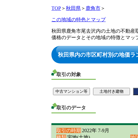
TOP
＞
秋田県
＞
鹿角市
＞
この地域の特色とマップ
秋田県鹿角市尾去沢内の土地の不動産
価格のデータとその地域の特徴とマッ
秋田県内の市区町村別の地価ラ
取引の対象
取引のデータ
取引の時期
2022年 7-9月
種類
宅地(土地)
地