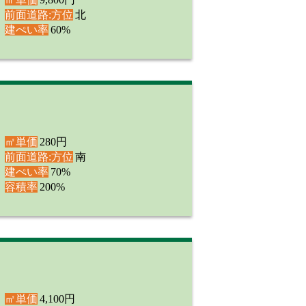
前面道路:方位
北
建ぺい率
60%
㎡単価
280円
前面道路:方位
南
建ぺい率
70%
容積率
200%
㎡単価
4,100円