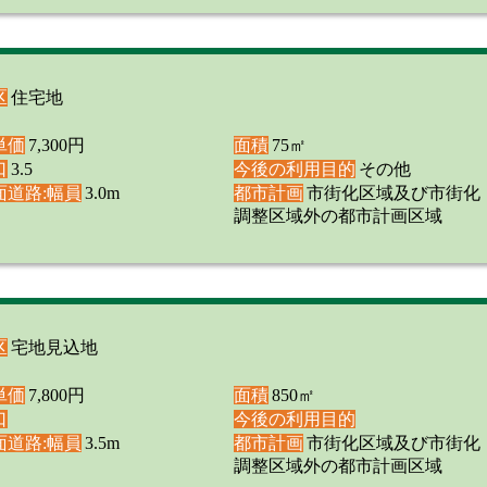
区
住宅地
単価
7,300円
面積
75㎡
口
3.5
今後の利用目的
その他
面道路:幅員
3.0m
都市計画
市街化区域及び市街化
調整区域外の都市計画区域
区
宅地見込地
単価
7,800円
面積
850㎡
口
今後の利用目的
面道路:幅員
3.5m
都市計画
市街化区域及び市街化
調整区域外の都市計画区域