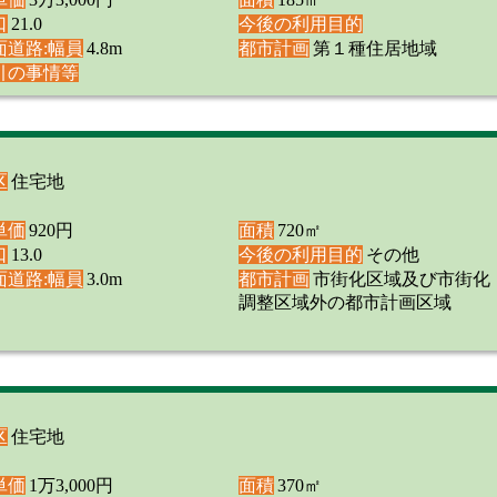
口
21.0
今後の利用目的
面道路:幅員
4.8m
都市計画
第１種住居地域
引の事情等
区
住宅地
単価
920円
面積
720㎡
口
13.0
今後の利用目的
その他
面道路:幅員
3.0m
都市計画
市街化区域及び市街化
調整区域外の都市計画区域
区
住宅地
単価
1万3,000円
面積
370㎡