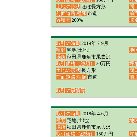
土地の形状
ほぼ長方形
間
前面道路:種類
市道
前
容積率
200%
取
取引の時期
2019年 7-9月
種類
宅地(土地)
地
場所
秋田県鹿角市尾去沢
取引価格（総額）
20万円
坪
土地の形状
長方形
間
前面道路:種類
市道
前
取引の事情等
取引の時期
2018年 4-6月
種類
宅地(土地)
地
場所
秋田県鹿角市尾去沢
取引価格（総額）
150万円
坪