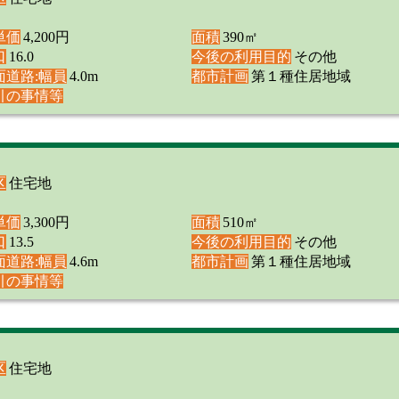
単価
4,200円
面積
390㎡
口
16.0
今後の利用目的
その他
面道路:幅員
4.0m
都市計画
第１種住居地域
引の事情等
区
住宅地
単価
3,300円
面積
510㎡
口
13.5
今後の利用目的
その他
面道路:幅員
4.6m
都市計画
第１種住居地域
引の事情等
区
住宅地