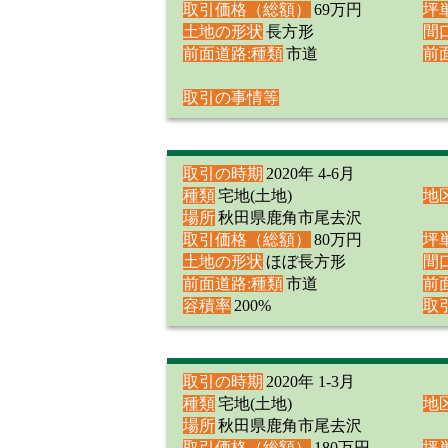
取引価格（総額）
69万円
坪
土地の形状
長方形
間
前面道路:種類
市道
前
取引の事情等
取引の時期
2020年 4-6月
種類
宅地(土地)
地
場所
秋田県鹿角市尾去沢
取引価格（総額）
80万円
坪
土地の形状
ほぼ長方形
間
前面道路:種類
市道
前
容積率
200%
取
取引の時期
2020年 1-3月
種類
宅地(土地)
地
場所
秋田県鹿角市尾去沢
取引価格（総額）
180万円
坪