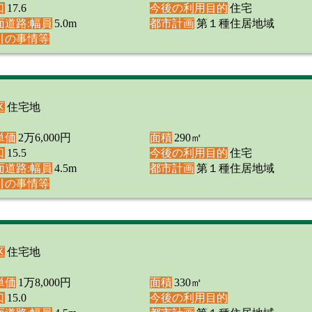
口
17.6
今後の利用目的
住宅
面道路:幅員
5.0m
都市計画
第１種住居地域
引の事情等
区
住宅地
単価
2万6,000円
面積
290㎡
口
15.5
今後の利用目的
住宅
面道路:幅員
4.5m
都市計画
第１種住居地域
引の事情等
区
住宅地
単価
1万8,000円
面積
330㎡
口
15.0
今後の利用目的