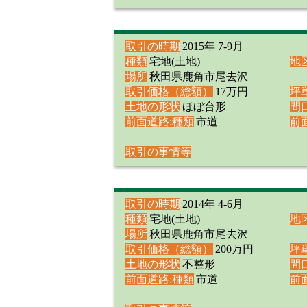
取引の時期
2015年 7-9月
種類
宅地(土地)
地
場所
秋田県鹿角市尾去沢
取引価格（総額）
17万円
坪
土地の形状
ほぼ台形
間
前面道路:種類
市道
前
取引の事情等
取引の時期
2014年 4-6月
種類
宅地(土地)
地
場所
秋田県鹿角市尾去沢
取引価格（総額）
200万円
坪
土地の形状
不整形
間
前面道路:種類
市道
前