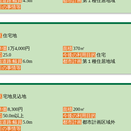
面道路:幅員
4.5m
都市計画
第１種住居地域
引の事情等
区
住宅地
単価
1万4,000円
面積
370㎡
口
25.0
今後の利用目的
住宅
面道路:幅員
6.0m
都市計画
第１種住居地域
引の事情等
区
宅地見込地
単価
8,300円
面積
200㎡
口
50.0m以上
今後の利用目的
面道路:幅員
5.0m
都市計画
都市計画区域外
引の事情等