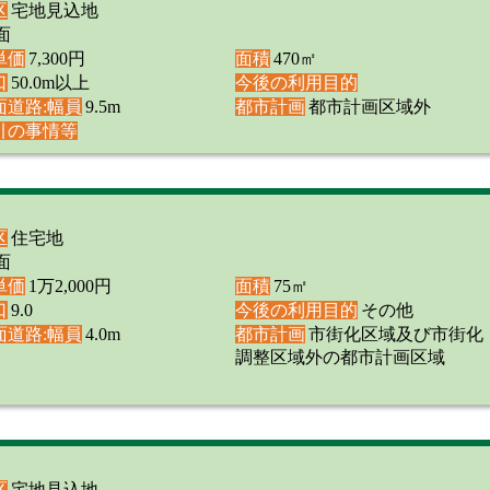
区
宅地見込地
面
単価
7,300円
面積
470㎡
口
50.0m以上
今後の利用目的
面道路:幅員
9.5m
都市計画
都市計画区域外
引の事情等
区
住宅地
面
単価
1万2,000円
面積
75㎡
口
9.0
今後の利用目的
その他
面道路:幅員
4.0m
都市計画
市街化区域及び市街化
調整区域外の都市計画区域
区
宅地見込地