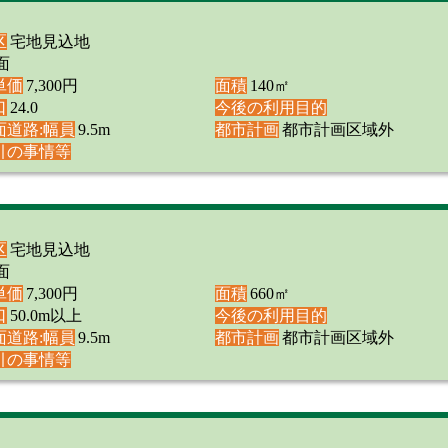
区
宅地見込地
面
単価
7,300円
面積
140㎡
口
24.0
今後の利用目的
面道路:幅員
9.5m
都市計画
都市計画区域外
引の事情等
区
宅地見込地
面
単価
7,300円
面積
660㎡
口
50.0m以上
今後の利用目的
面道路:幅員
9.5m
都市計画
都市計画区域外
引の事情等