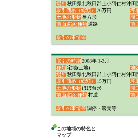
場所
秋田県北秋田郡上小阿仁村沖田
取引価格（総額）
76万円
坪
土地の形状
長方形
間
前面道路:種類
道路
前
取引の事情等
取引の時期
2008年 1-3月
種類
宅地(土地)
地
場所
秋田県北秋田郡上小阿仁村沖田
取引価格（総額）
15万円
坪
土地の形状
ほぼ台形
間
前面道路:種類
村道
前
取引の事情等
調停・競売等
この地域の特色と
マップ