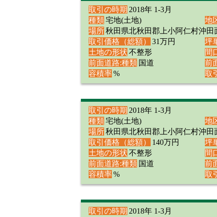
取引の時期
2018年 1-3月
種類
宅地(土地)
地
場所
秋田県北秋田郡上小阿仁村沖田
取引価格（総額）
31万円
坪
土地の形状
不整形
間
前面道路:種類
国道
前
容積率
%
取
取引の時期
2018年 1-3月
種類
宅地(土地)
地
場所
秋田県北秋田郡上小阿仁村沖田
取引価格（総額）
140万円
坪
土地の形状
不整形
間
前面道路:種類
国道
前
容積率
%
取
取引の時期
2018年 1-3月