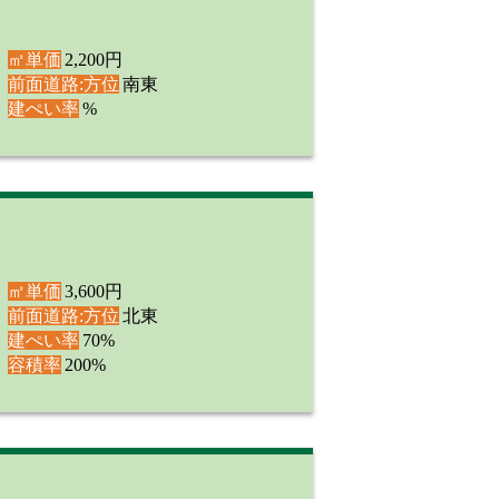
㎡単価
2,200円
前面道路:方位
南東
建ぺい率
%
㎡単価
3,600円
前面道路:方位
北東
建ぺい率
70%
容積率
200%