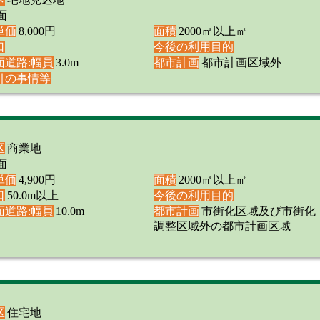
面
単価
8,000円
面積
2000㎡以上㎡
口
今後の利用目的
面道路:幅員
3.0m
都市計画
都市計画区域外
引の事情等
区
商業地
面
単価
4,900円
面積
2000㎡以上㎡
口
50.0m以上
今後の利用目的
面道路:幅員
10.0m
都市計画
市街化区域及び市街化
調整区域外の都市計画区域
区
住宅地