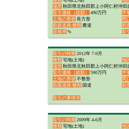
場所
秋田県北秋田郡上小阿仁村沖田
取引価格（総額）
490万円
坪
土地の形状
長方形
間
前面道路:種類
農道
前
容積率
%
取
取引の時期
2012年 7-9月
種類
宅地(土地)
地
場所
秋田県北秋田郡上小阿仁村沖田
取引価格（総額）
590万円
坪
土地の形状
不整形
間
前面道路:種類
国道
前
取引の事情等
取引の時期
2009年 4-6月
種類
宅地(土地)
地