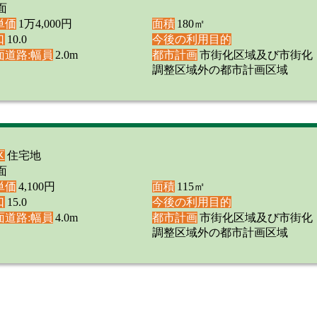
面
単価
1万4,000円
面積
180㎡
口
10.0
今後の利用目的
面道路:幅員
2.0m
都市計画
市街化区域及び市街化
調整区域外の都市計画区域
区
住宅地
面
単価
4,100円
面積
115㎡
口
15.0
今後の利用目的
面道路:幅員
4.0m
都市計画
市街化区域及び市街化
調整区域外の都市計画区域