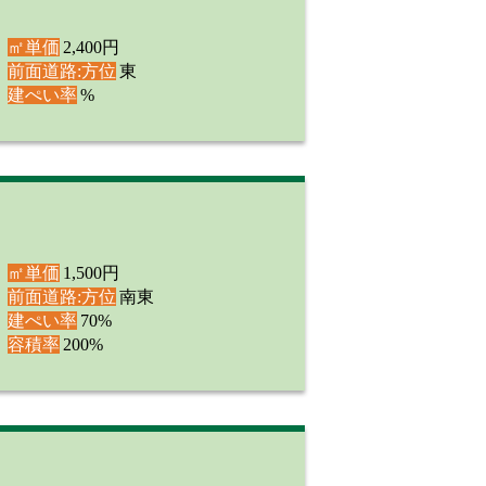
㎡単価
2,400円
前面道路:方位
東
建ぺい率
%
㎡単価
1,500円
前面道路:方位
南東
建ぺい率
70%
容積率
200%