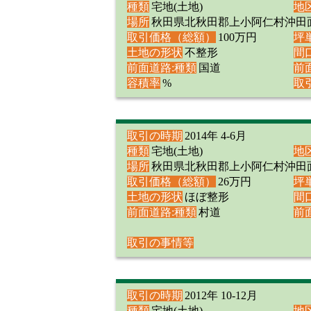
種類
宅地(土地)
地
場所
秋田県北秋田郡上小阿仁村沖田
取引価格（総額）
100万円
坪
土地の形状
不整形
間
前面道路:種類
国道
前
容積率
%
取
取引の時期
2014年 4-6月
種類
宅地(土地)
地
場所
秋田県北秋田郡上小阿仁村沖田
取引価格（総額）
26万円
坪
土地の形状
ほぼ整形
間
前面道路:種類
村道
前
取引の事情等
取引の時期
2012年 10-12月
種類
宅地(土地)
地