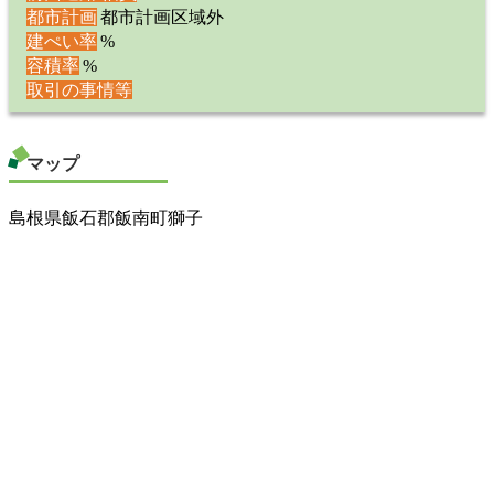
都市計画
都市計画区域外
建ぺい率
%
容積率
%
取引の事情等
マップ
島根県飯石郡飯南町獅子