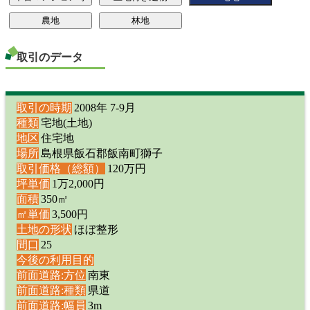
取引のデータ
取引の時期
2008年 7-9月
種類
宅地(土地)
地区
住宅地
場所
島根県飯石郡飯南町獅子
取引価格（総額）
120万円
坪単価
1万2,000円
面積
350㎡
㎡単価
3,500円
土地の形状
ほぼ整形
間口
25
今後の利用目的
前面道路:方位
南東
前面道路:種類
県道
前面道路:幅員
3m