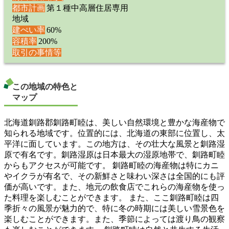
都市計画
第１種中高層住居専用
地域
建ぺい率
60%
容積率
200%
取引の事情等
この地域の特色と
マップ
北海道釧路郡釧路町睦は、美しい自然環境と豊かな海産物で
知られる地域です。位置的には、北海道の東部に位置し、太
平洋に面しています。この地方は、その壮大な風景と釧路湿
原で有名です。釧路湿原は日本最大の湿原地帯で、釧路町睦
からもアクセスが可能です。 釧路町睦の海産物は特にカニ
やイクラが有名で、その新鮮さと味わい深さは全国的にも評
価が高いです。また、地元の飲食店でこれらの海産物を使っ
た料理を楽しむことができます。 また、ここ釧路町睦は四
季折々の風景が魅力的で、特に冬の時期には美しい雪景色を
楽しむことができます。また、季節によっては渡り鳥の観察