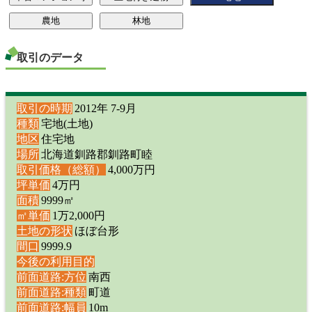
取引のデータ
取引の時期
2012年 7-9月
種類
宅地(土地)
地区
住宅地
場所
北海道釧路郡釧路町睦
取引価格（総額）
4,000万円
坪単価
4万円
面積
9999㎡
㎡単価
1万2,000円
土地の形状
ほぼ台形
間口
9999.9
今後の利用目的
前面道路:方位
南西
前面道路:種類
町道
前面道路:幅員
10m