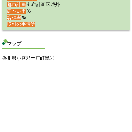
都市計画
都市計画区域外
建ぺい率
%
容積率
%
取引の事情等
マップ
香川県小豆郡土庄町黒岩