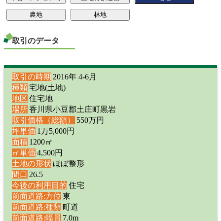
取引のデータ
取引の時期
2016年 4-6月
種類
宅地(土地)
地区
住宅地
場所
香川県小豆郡土庄町黒岩
取引価格（総額）
550万円
坪単価
1万5,000円
面積
1200㎡
㎡単価
4,500円
土地の形状
ほぼ整形
間口
26.5
今後の利用目的
住宅
前面道路:方位
東
前面道路:種類
町道
前面道路:幅員
7.0m