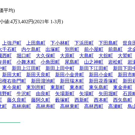
値:4万3,402円(2021年 1-3月)
上強戸町
上田島町
下小林町
下浜田町
下田島町
世良
六千石町
内ケ島町
出塚町
別所町
前小屋町
前島町
北
城西町
堀口町
大久保町
大原町
大島町
大舘町
大鷲町
寺井町
小舞木町
小角田町
尾島町
山之神町
岩松町
岩
中町
新田上江田町
新田上田中町
新田下江田町
新田下田
新田大町
新田天良町
新田小金井町
新田小金町
新田市
田権右衛門町
新田溜池町
新田瑞木町
新田花香塚町
新田
東今泉町
東別所町
東新町
東本町
東矢島町
東金井町
熊野町
牛沢町
由良町
矢場新町
矢場町
矢田堀町
石原
町
藤久良町
藤阿久町
藪塚町
西新町
西本町
西矢島町
北町
高林南町
高林寿町
高林東町
高林西町
高瀬町
鳥