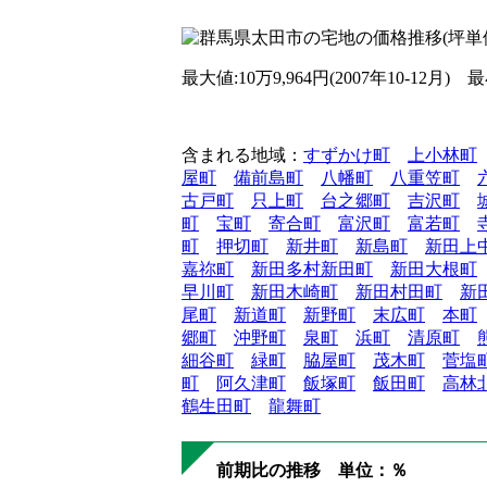
最大値:10万9,964円(2007年10-12月) 最小
含まれる地域：
すずかけ町
上小林町
屋町
備前島町
八幡町
八重笠町
古戸町
只上町
台之郷町
吉沢町
町
宝町
寄合町
富沢町
富若町
町
押切町
新井町
新島町
新田上
嘉祢町
新田多村新田町
新田大根町
早川町
新田木崎町
新田村田町
新
尾町
新道町
新野町
末広町
本町
郷町
沖野町
泉町
浜町
清原町
細谷町
緑町
脇屋町
茂木町
菅塩
町
阿久津町
飯塚町
飯田町
高林
鶴生田町
龍舞町
前期比の推移 単位：％