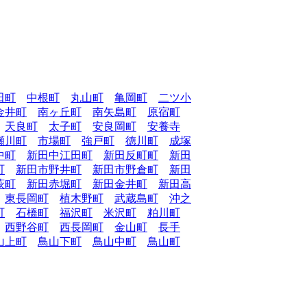
田町
中根町
丸山町
亀岡町
二ツ小
金井町
南ヶ丘町
南矢島町
原宿町
天良町
太子町
安良岡町
安養寺
瀬川町
市場町
強戸町
徳川町
成塚
中町
新田中江田町
新田反町町
新田
町
新田市野井町
新田市野倉町
新田
萩町
新田赤堀町
新田金井町
新田高
東長岡町
植木野町
武蔵島町
沖之
町
石橋町
福沢町
米沢町
粕川町
西野谷町
西長岡町
金山町
長手
山上町
鳥山下町
鳥山中町
鳥山町