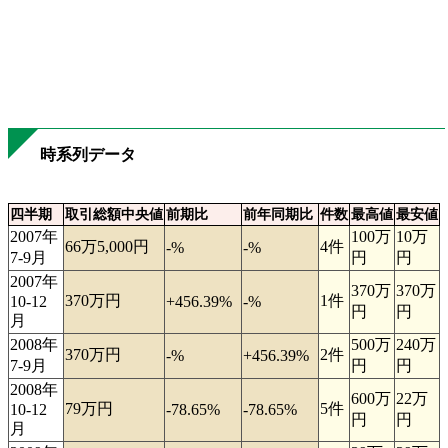
時系列データ
四半期
取引総額中央値
前期比
前年同期比
件数
最高値
最安値
2007年
100万
10万
66万5,000円
4件
-%
-%
7-9月
円
円
2007年
370万
370万
370万円
1件
10-12
+456.39%
-%
円
円
月
2008年
500万
240万
370万円
2件
-%
+456.39%
7-9月
円
円
2008年
600万
22万
79万円
5件
10-12
-78.65%
-78.65%
円
円
月