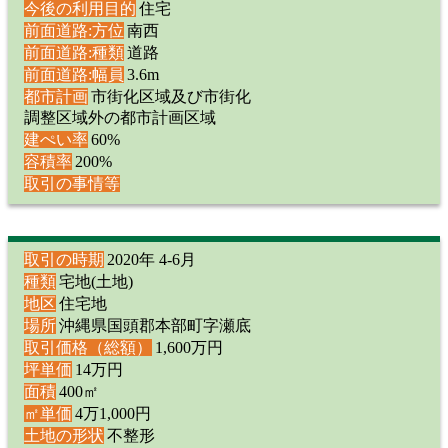
今後の利用目的
住宅
前面道路:方位
南西
前面道路:種類
道路
前面道路:幅員
3.6m
都市計画
市街化区域及び市街化
調整区域外の都市計画区域
建ぺい率
60%
容積率
200%
取引の事情等
取引の時期
2020年 4-6月
種類
宅地(土地)
地区
住宅地
場所
沖縄県国頭郡本部町字瀬底
取引価格（総額）
1,600万円
坪単価
14万円
面積
400㎡
㎡単価
4万1,000円
土地の形状
不整形