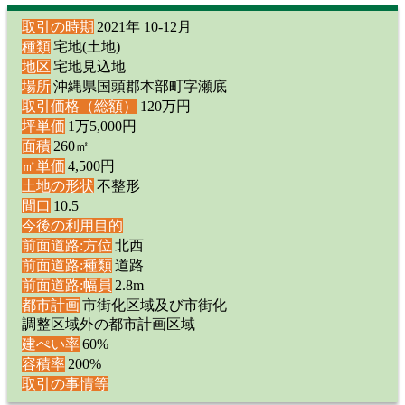
取引の時期
2021年 10-12月
種類
宅地(土地)
地区
宅地見込地
場所
沖縄県国頭郡本部町字瀬底
取引価格（総額）
120万円
坪単価
1万5,000円
面積
260㎡
㎡単価
4,500円
土地の形状
不整形
間口
10.5
今後の利用目的
前面道路:方位
北西
前面道路:種類
道路
前面道路:幅員
2.8m
都市計画
市街化区域及び市街化
調整区域外の都市計画区域
建ぺい率
60%
容積率
200%
取引の事情等