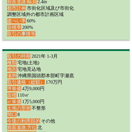
前面道路:幅員
2.4m
都市計画
市街化区域及び市街化
調整区域外の都市計画区域
建ぺい率
60%
容積率
200%
取引の事情等
取引の時期
2021年 1-3月
種類
宅地(土地)
地区
宅地見込地
場所
沖縄県国頭郡本部町字瀬底
取引価格（総額）
170万円
坪単価
4万9,000円
面積
110㎡
㎡単価
1万5,000円
土地の形状
不整形
間口
8
今後の利用目的
その他
前面道路:方位
北