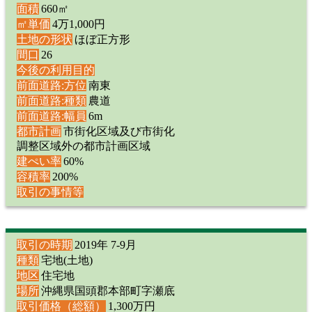
面積
660㎡
㎡単価
4万1,000円
土地の形状
ほぼ正方形
間口
26
今後の利用目的
前面道路:方位
南東
前面道路:種類
農道
前面道路:幅員
6m
都市計画
市街化区域及び市街化
調整区域外の都市計画区域
建ぺい率
60%
容積率
200%
取引の事情等
取引の時期
2019年 7-9月
種類
宅地(土地)
地区
住宅地
場所
沖縄県国頭郡本部町字瀬底
取引価格（総額）
1,300万円