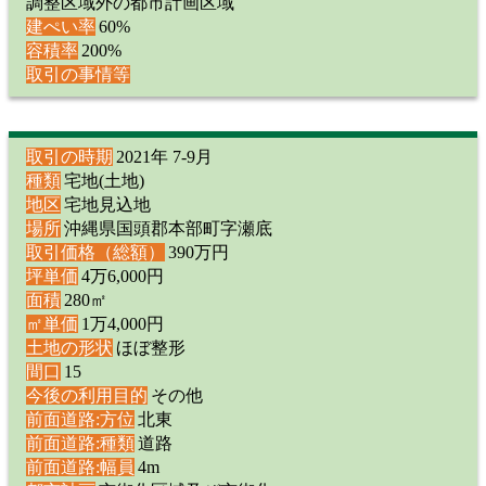
調整区域外の都市計画区域
建ぺい率
60%
容積率
200%
取引の事情等
取引の時期
2021年 7-9月
種類
宅地(土地)
地区
宅地見込地
場所
沖縄県国頭郡本部町字瀬底
取引価格（総額）
390万円
坪単価
4万6,000円
面積
280㎡
㎡単価
1万4,000円
土地の形状
ほぼ整形
間口
15
今後の利用目的
その他
前面道路:方位
北東
前面道路:種類
道路
前面道路:幅員
4m