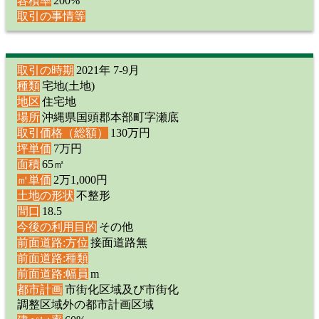
容積率
200%
取引の事情等
取引の時期
2021年 7-9月
種類
宅地(土地)
地区
住宅地
場所
沖縄県国頭郡本部町字瀬底
取引価格（総額）
130万円
坪単価
7万円
面積
65㎡
㎡単価
2万1,000円
土地の形状
不整形
間口
18.5
今後の利用目的
その他
前面道路:方位
接面道路無
前面道路:種類
前面道路:幅員
m
都市計画
市街化区域及び市街化
調整区域外の都市計画区域