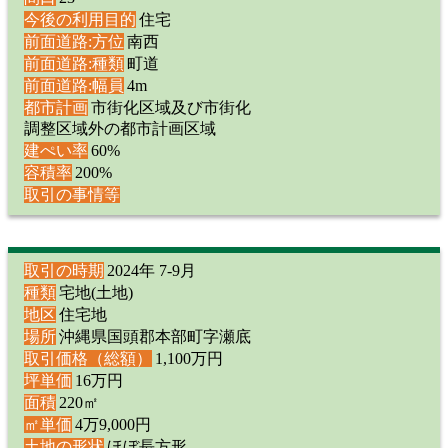
今後の利用目的
住宅
前面道路:方位
南西
前面道路:種類
町道
前面道路:幅員
4m
都市計画
市街化区域及び市街化
調整区域外の都市計画区域
建ぺい率
60%
容積率
200%
取引の事情等
取引の時期
2024年 7-9月
種類
宅地(土地)
地区
住宅地
場所
沖縄県国頭郡本部町字瀬底
取引価格（総額）
1,100万円
坪単価
16万円
面積
220㎡
㎡単価
4万9,000円
土地の形状
ほぼ長方形