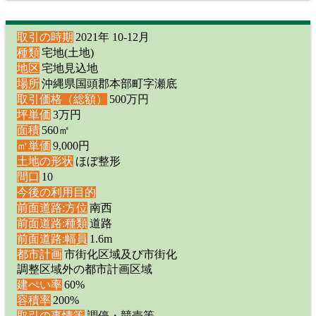
取引の時期
2021年 10-12月
種類
宅地(土地)
地区
宅地見込地
場所
沖縄県国頭郡本部町字瀬底
取引価格（総額）
500万円
坪単価
3万円
面積
560㎡
㎡単価
9,000円
土地の形状
ほぼ整形
間口
10
今後の利用目的
前面道路:方位
南西
前面道路:種類
道路
前面道路:幅員
1.6m
都市計画
市街化区域及び市街化
調整区域外の都市計画区域
建ぺい率
60%
容積率
200%
取引の事情等
調停・競売等