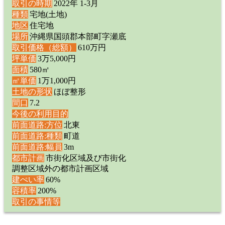
取引の時期
2022年 1-3月
種類
宅地(土地)
地区
住宅地
場所
沖縄県国頭郡本部町字瀬底
取引価格（総額）
610万円
坪単価
3万5,000円
面積
580㎡
㎡単価
1万1,000円
土地の形状
ほぼ整形
間口
7.2
今後の利用目的
前面道路:方位
北東
前面道路:種類
町道
前面道路:幅員
3m
都市計画
市街化区域及び市街化
調整区域外の都市計画区域
建ぺい率
60%
容積率
200%
取引の事情等