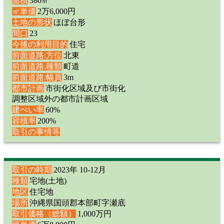
面積
380㎡
㎡単価
2万6,000円
土地の形状
ほぼ台形
間口
23
今後の利用目的
住宅
前面道路:方位
北東
前面道路:種類
町道
前面道路:幅員
3m
都市計画
市街化区域及び市街化
調整区域外の都市計画区域
建ぺい率
60%
容積率
200%
取引の事情等
取引の時期
2023年 10-12月
種類
宅地(土地)
地区
住宅地
場所
沖縄県国頭郡本部町字瀬底
取引価格（総額）
1,000万円