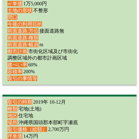
㎡単価
1万5,000円
土地の形状
不整形
間口
今後の利用目的
前面道路:方位
接面道路無
前面道路:種類
前面道路:幅員
m
都市計画
市街化区域及び市街化
調整区域外の都市計画区域
建ぺい率
60%
容積率
200%
取引の事情等
取引の時期
2019年 10-12月
種類
宅地(土地)
地区
住宅地
場所
沖縄県国頭郡本部町字瀬底
取引価格（総額）
2,700万円
坪単価
14万円