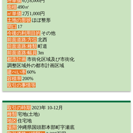
坪単価
6万8,000円
面積
490㎡
㎡単価
2万1,000円
土地の形状
ほぼ整形
間口
17
今後の利用目的
その他
前面道路:方位
北西
前面道路:種類
町道
前面道路:幅員
3m
都市計画
市街化区域及び市街化
調整区域外の都市計画区域
建ぺい率
60%
容積率
200%
取引の事情等
取引の時期
2023年 10-12月
種類
宅地(土地)
地区
住宅地
場所
沖縄県国頭郡本部町字瀬底