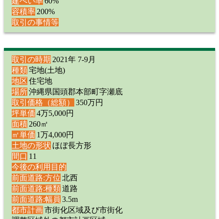
建ぺい率
60%
容積率
200%
取引の事情等
取引の時期
2021年 7-9月
種類
宅地(土地)
地区
住宅地
場所
沖縄県国頭郡本部町字瀬底
取引価格（総額）
350万円
坪単価
4万5,000円
面積
260㎡
㎡単価
1万4,000円
土地の形状
ほぼ長方形
間口
11
今後の利用目的
前面道路:方位
北西
前面道路:種類
道路
前面道路:幅員
3.5m
都市計画
市街化区域及び市街化