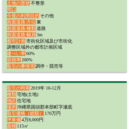
土地の形状
不整形
間口
今後の利用目的
その他
前面道路:方位
東
前面道路:種類
道路
前面道路:幅員
3m
都市計画
市街化区域及び市街化
調整区域外の都市計画区域
建ぺい率
60%
容積率
200%
取引の事情等
調停・競売等
取引の時期
2019年 10-12月
種類
宅地(土地)
地区
住宅地
場所
沖縄県国頭郡本部町字瀬底
取引価格（総額）
170万円
坪単価
4万8,000円
面積
115㎡