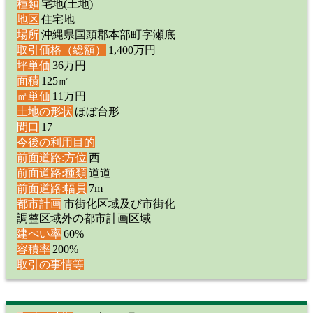
種類
宅地(土地)
地区
住宅地
場所
沖縄県国頭郡本部町字瀬底
取引価格（総額）
1,400万円
坪単価
36万円
面積
125㎡
㎡単価
11万円
土地の形状
ほぼ台形
間口
17
今後の利用目的
前面道路:方位
西
前面道路:種類
道道
前面道路:幅員
7m
都市計画
市街化区域及び市街化
調整区域外の都市計画区域
建ぺい率
60%
容積率
200%
取引の事情等