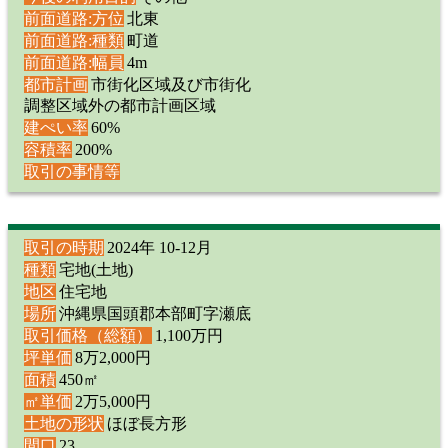
前面道路:方位
北東
前面道路:種類
町道
前面道路:幅員
4m
都市計画
市街化区域及び市街化
調整区域外の都市計画区域
建ぺい率
60%
容積率
200%
取引の事情等
取引の時期
2024年 10-12月
種類
宅地(土地)
地区
住宅地
場所
沖縄県国頭郡本部町字瀬底
取引価格（総額）
1,100万円
坪単価
8万2,000円
面積
450㎡
㎡単価
2万5,000円
土地の形状
ほぼ長方形
間口
23