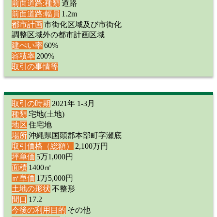
前面道路:種類
道路
前面道路:幅員
1.2m
都市計画
市街化区域及び市街化
調整区域外の都市計画区域
建ぺい率
60%
容積率
200%
取引の事情等
取引の時期
2021年 1-3月
種類
宅地(土地)
地区
住宅地
場所
沖縄県国頭郡本部町字瀬底
取引価格（総額）
2,100万円
坪単価
5万1,000円
面積
1400㎡
㎡単価
1万5,000円
土地の形状
不整形
間口
17.2
今後の利用目的
その他