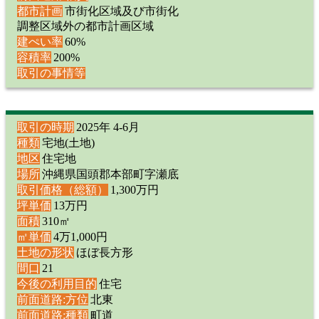
都市計画
市街化区域及び市街化
調整区域外の都市計画区域
建ぺい率
60%
容積率
200%
取引の事情等
取引の時期
2025年 4-6月
種類
宅地(土地)
地区
住宅地
場所
沖縄県国頭郡本部町字瀬底
取引価格（総額）
1,300万円
坪単価
13万円
面積
310㎡
㎡単価
4万1,000円
土地の形状
ほぼ長方形
間口
21
今後の利用目的
住宅
前面道路:方位
北東
前面道路:種類
町道