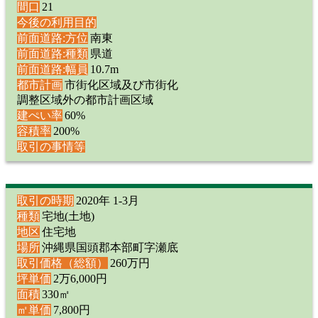
間口
21
今後の利用目的
前面道路:方位
南東
前面道路:種類
県道
前面道路:幅員
10.7m
都市計画
市街化区域及び市街化
調整区域外の都市計画区域
建ぺい率
60%
容積率
200%
取引の事情等
取引の時期
2020年 1-3月
種類
宅地(土地)
地区
住宅地
場所
沖縄県国頭郡本部町字瀬底
取引価格（総額）
260万円
坪単価
2万6,000円
面積
330㎡
㎡単価
7,800円