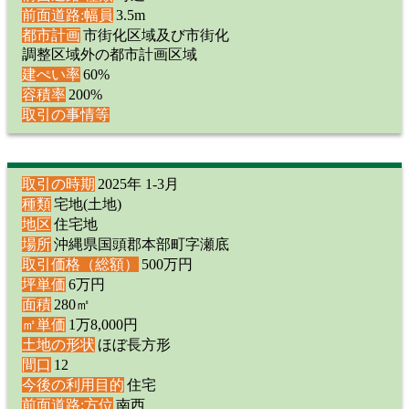
前面道路:幅員
3.5m
都市計画
市街化区域及び市街化
調整区域外の都市計画区域
建ぺい率
60%
容積率
200%
取引の事情等
取引の時期
2025年 1-3月
種類
宅地(土地)
地区
住宅地
場所
沖縄県国頭郡本部町字瀬底
取引価格（総額）
500万円
坪単価
6万円
面積
280㎡
㎡単価
1万8,000円
土地の形状
ほぼ長方形
間口
12
今後の利用目的
住宅
前面道路:方位
南西