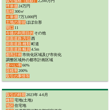
取引価格（総額）
2,200万円
坪単価
24万円
面積
300㎡
㎡単価
7万3,000円
土地の形状
ほぼ台形
間口
11
今後の利用目的
その他
前面道路:方位
西
前面道路:種類
町道
前面道路:幅員
4.5m
都市計画
市街化区域及び市街化
調整区域外の都市計画区域
建ぺい率
60%
容積率
200%
取引の事情等
取引の時期
2023年 4-6月
種類
宅地(土地)
地区
住宅地