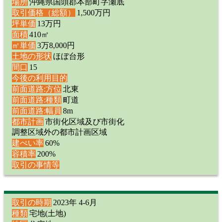
場所
沖縄県国頭郡本部町字瀬底
取引価格（総額）
1,500万円
坪単価
13万円
面積
410㎡
㎡単価
3万8,000円
土地の形状
ほぼ台形
間口
15
今後の利用目的
前面道路:方位
北東
前面道路:種類
町道
前面道路:幅員
8m
都市計画
市街化区域及び市街化
調整区域外の都市計画区域
建ぺい率
60%
容積率
200%
取引の事情等
取引の時期
2023年 4-6月
種類
宅地(土地)