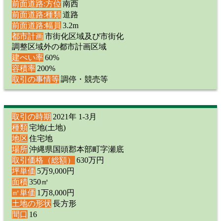
前面道路:方位
南西
前面道路:種類
道路
前面道路:幅員
3.2m
都市計画
市街化区域及び市街化
調整区域外の都市計画区域
建ぺい率
60%
容積率
200%
取引の事情等
調停・競売等
取引の時期
2021年 1-3月
種類
宅地(土地)
地区
住宅地
場所
沖縄県国頭郡本部町字瀬底
取引価格（総額）
630万円
坪単価
5万9,000円
面積
350㎡
㎡単価
1万8,000円
土地の形状
長方形
間口
16