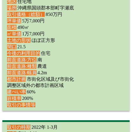
地区
住宅地
場所
沖縄県国頭郡本部町字瀬底
取引価格（総額）
850万円
坪単価
5万7,000円
面積
490㎡
㎡単価
1万7,000円
土地の形状
ほぼ正方形
間口
21.5
今後の利用目的
住宅
前面道路:方位
南
前面道路:種類
農道
前面道路:幅員
4.2m
都市計画
市街化区域及び市街化
調整区域外の都市計画区域
建ぺい率
60%
容積率
200%
取引の事情等
取引の時期
2022年 1-3月