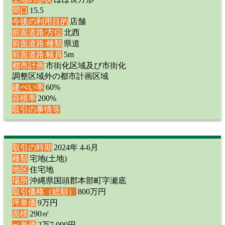
間口
15.5
今後の利用目的
店舗
前面道路:方位
北西
前面道路:種類
県道
前面道路:幅員
5m
都市計画
市街化区域及び市街化
調整区域外の都市計画区域
建ぺい率
60%
容積率
200%
取引の事情等
取引の時期
2024年 4-6月
種類
宅地(土地)
地区
住宅地
場所
沖縄県国頭郡本部町字瀬底
取引価格（総額）
800万円
坪単価
9万円
面積
290㎡
㎡単価
2万7,000円