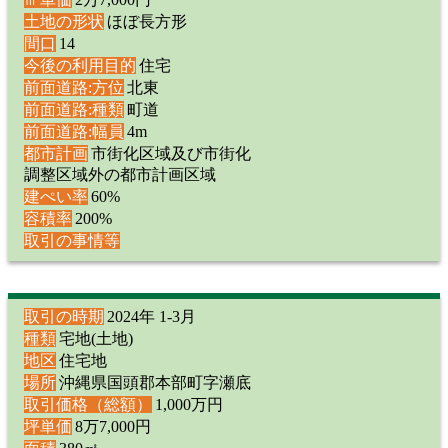
土地の形状
ほぼ長方形
間口
14
今後の利用目的
住宅
前面道路:方位
北東
前面道路:種類
町道
前面道路:幅員
4m
都市計画
市街化区域及び市街化
調整区域外の都市計画区域
建ぺい率
60%
容積率
200%
取引の事情等
取引の時期
2024年 1-3月
種類
宅地(土地)
地区
住宅地
場所
沖縄県国頭郡本部町字瀬底
取引価格（総額）
1,000万円
坪単価
8万7,000円