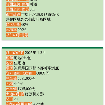
前面道路:種類
町道
前面道路:幅員
3m
都市計画
市街化区域及び市街化
調整区域外の都市計画区域
建ぺい率
60%
容積率
200%
取引の事情等
取引の時期
2025年 1-3月
種類
宅地(土地)
地区
住宅地
場所
沖縄県国頭郡本部町字瀬底
取引価格（総額）
680万円
坪単価
5万1,000円
面積
440㎡
㎡単価
1万5,000円
土地の形状
ほぼ長方形
間口
20
今後の利用目的
その他