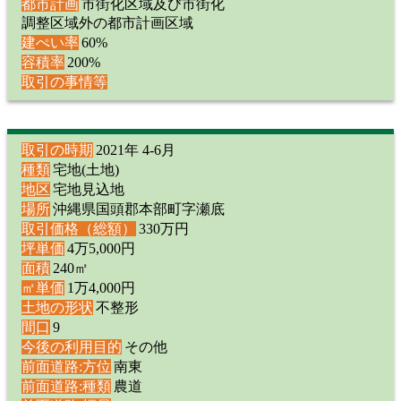
都市計画
市街化区域及び市街化
調整区域外の都市計画区域
建ぺい率
60%
容積率
200%
取引の事情等
取引の時期
2021年 4-6月
種類
宅地(土地)
地区
宅地見込地
場所
沖縄県国頭郡本部町字瀬底
取引価格（総額）
330万円
坪単価
4万5,000円
面積
240㎡
㎡単価
1万4,000円
土地の形状
不整形
間口
9
今後の利用目的
その他
前面道路:方位
南東
前面道路:種類
農道