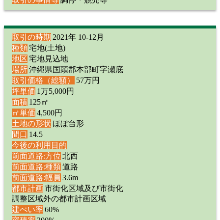
取引の時期
2021年 10-12月
種類
宅地(土地)
地区
宅地見込地
場所
沖縄県国頭郡本部町字瀬底
取引価格（総額）
57万円
坪単価
1万5,000円
面積
125㎡
㎡単価
4,500円
土地の形状
ほぼ台形
間口
14.5
今後の利用目的
前面道路:方位
北西
前面道路:種類
道路
前面道路:幅員
3.6m
都市計画
市街化区域及び市街化
調整区域外の都市計画区域
建ぺい率
60%