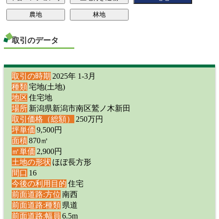
取引のデータ
取引の時期
2025年 1-3月
種類
宅地(土地)
地区
住宅地
場所
新潟県新潟市南区鷲ノ木新田
取引価格（総額）
250万円
坪単価
9,500円
面積
870㎡
㎡単価
2,900円
土地の形状
ほぼ長方形
間口
16
今後の利用目的
住宅
前面道路:方位
南西
前面道路:種類
県道
前面道路:幅員
6.5m