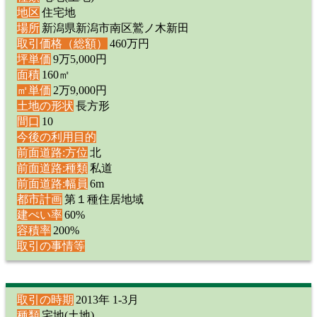
地区
住宅地
場所
新潟県新潟市南区鷲ノ木新田
取引価格（総額）
460万円
坪単価
9万5,000円
面積
160㎡
㎡単価
2万9,000円
土地の形状
長方形
間口
10
今後の利用目的
前面道路:方位
北
前面道路:種類
私道
前面道路:幅員
6m
都市計画
第１種住居地域
建ぺい率
60%
容積率
200%
取引の事情等
取引の時期
2013年 1-3月
種類
宅地(土地)