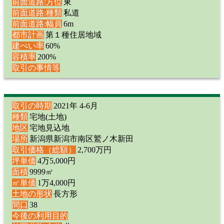
前面道路:方位
東
前面道路:種類
私道
前面道路:幅員
6m
都市計画
第１種住居地域
建ぺい率
60%
容積率
200%
取引の事情等
取引の時期
2021年 4-6月
種類
宅地(土地)
地区
宅地見込地
場所
新潟県新潟市南区鷲ノ木新田
取引価格（総額）
2,700万円
坪単価
4万5,000円
面積
9999㎡
㎡単価
1万4,000円
土地の形状
長方形
間口
38
今後の利用目的