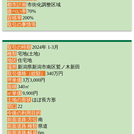
都市計画
市街化調整区域
建ぺい率
70%
容積率
200%
取引の事情等
取引の時期
2024年 1-3月
種類
宅地(土地)
地区
住宅地
場所
新潟県新潟市南区鷲ノ木新田
取引価格（総額）
340万円
坪単価
3万3,000円
面積
340㎡
㎡単価
9,900円
土地の形状
ほぼ長方形
間口
22
今後の利用目的
前面道路:方位
南
前面道路:種類
県道
前面道路:幅員
6m