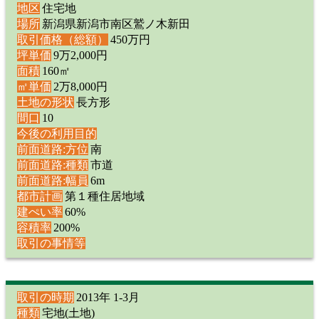
地区
住宅地
場所
新潟県新潟市南区鷲ノ木新田
取引価格（総額）
450万円
坪単価
9万2,000円
面積
160㎡
㎡単価
2万8,000円
土地の形状
長方形
間口
10
今後の利用目的
前面道路:方位
南
前面道路:種類
市道
前面道路:幅員
6m
都市計画
第１種住居地域
建ぺい率
60%
容積率
200%
取引の事情等
取引の時期
2013年 1-3月
種類
宅地(土地)