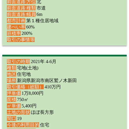
前面道路:方位
北
前面道路:種類
市道
前面道路:幅員
6m
都市計画
第１種住居地域
建ぺい率
60%
容積率
200%
取引の事情等
取引の時期
2021年 4-6月
種類
宅地(土地)
地区
住宅地
場所
新潟県新潟市南区鷲ノ木新田
取引価格（総額）
410万円
坪単価
1万8,000円
面積
750㎡
㎡単価
5,400円
土地の形状
ほぼ長方形
間口
19
今後の利用目的
住宅