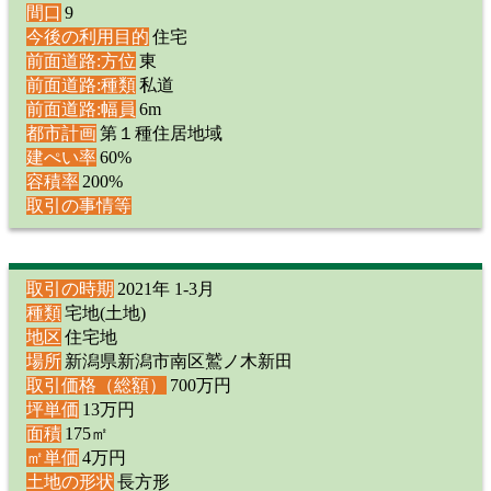
間口
9
今後の利用目的
住宅
前面道路:方位
東
前面道路:種類
私道
前面道路:幅員
6m
都市計画
第１種住居地域
建ぺい率
60%
容積率
200%
取引の事情等
取引の時期
2021年 1-3月
種類
宅地(土地)
地区
住宅地
場所
新潟県新潟市南区鷲ノ木新田
取引価格（総額）
700万円
坪単価
13万円
面積
175㎡
㎡単価
4万円
土地の形状
長方形