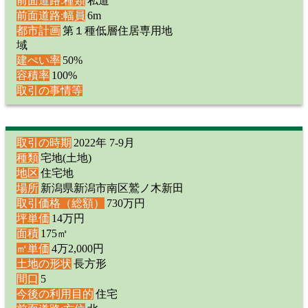
前面道路:種類
私道
前面道路:幅員
6m
都市計画
第１種低層住居専用地
域
建ぺい率
50%
容積率
100%
取引の事情等
取引の時期
2022年 7-9月
種類
宅地(土地)
地区
住宅地
場所
新潟県新潟市南区鷲ノ木新田
取引価格（総額）
730万円
坪単価
14万円
面積
175㎡
㎡単価
4万2,000円
土地の形状
長方形
間口
5
今後の利用目的
住宅