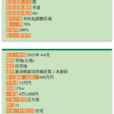
前面道路:方位
西
前面道路:種類
市道
前面道路:幅員
4m
都市計画
市街化調整区域
建ぺい率
70%
容積率
200%
取引の事情等
取引の時期
2021年 4-6月
種類
宅地(土地)
地区
住宅地
場所
新潟県新潟市南区鷲ノ木新田
取引価格（総額）
690万円
坪単価
13万円
面積
170㎡
㎡単価
4万1,000円
土地の形状
正方形
間口
13
今後の利用目的
住宅