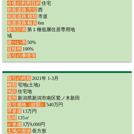
今後の利用目的
住宅
前面道路:方位
西
前面道路:種類
市道
前面道路:幅員
6m
都市計画
第１種低層住居専用地
域
建ぺい率
50%
容積率
100%
取引の事情等
取引の時期
2021年 1-3月
種類
宅地(土地)
地区
住宅地
場所
新潟県新潟市南区鷲ノ木新田
取引価格（総額）
540万円
坪単価
13万円
面積
135㎡
㎡単価
3万9,000円
土地の形状
長方形