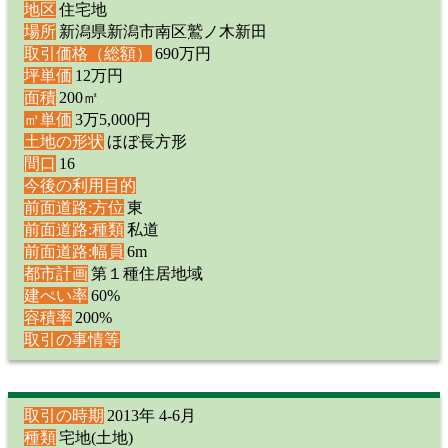
地区
住宅地
場所
新潟県新潟市南区鷲ノ木新田
取引価格（総額）
690万円
坪単価
12万円
面積
200㎡
㎡単価
3万5,000円
土地の形状
ほぼ長方形
間口
16
今後の利用目的
前面道路:方位
東
前面道路:種類
私道
前面道路:幅員
6m
都市計画
第１種住居地域
建ぺい率
60%
容積率
200%
取引の事情等
取引の時期
2013年 4-6月
種類
宅地(土地)