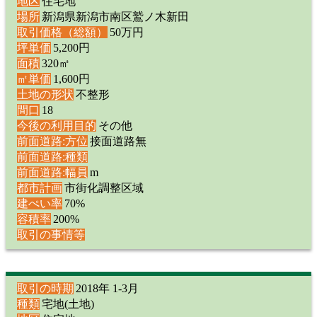
地区
住宅地
場所
新潟県新潟市南区鷲ノ木新田
取引価格（総額）
50万円
坪単価
5,200円
面積
320㎡
㎡単価
1,600円
土地の形状
不整形
間口
18
今後の利用目的
その他
前面道路:方位
接面道路無
前面道路:種類
前面道路:幅員
m
都市計画
市街化調整区域
建ぺい率
70%
容積率
200%
取引の事情等
取引の時期
2018年 1-3月
種類
宅地(土地)