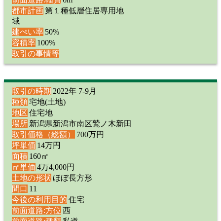
都市計画
第１種低層住居専用地
域
建ぺい率
50%
容積率
100%
取引の事情等
取引の時期
2022年 7-9月
種類
宅地(土地)
地区
住宅地
場所
新潟県新潟市南区鷲ノ木新田
取引価格（総額）
700万円
坪単価
14万円
面積
160㎡
㎡単価
4万4,000円
土地の形状
ほぼ長方形
間口
11
今後の利用目的
住宅
前面道路:方位
西