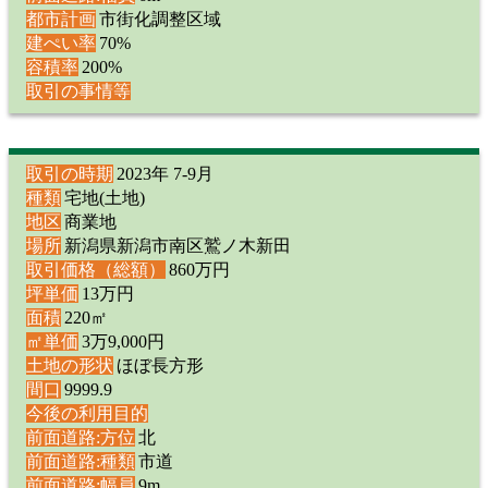
都市計画
市街化調整区域
建ぺい率
70%
容積率
200%
取引の事情等
取引の時期
2023年 7-9月
種類
宅地(土地)
地区
商業地
場所
新潟県新潟市南区鷲ノ木新田
取引価格（総額）
860万円
坪単価
13万円
面積
220㎡
㎡単価
3万9,000円
土地の形状
ほぼ長方形
間口
9999.9
今後の利用目的
前面道路:方位
北
前面道路:種類
市道
前面道路:幅員
9m