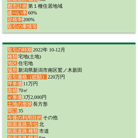
都市計画
第１種住居地域
建ぺい率
60%
容積率
200%
取引の事情等
取引の時期
2022年 10-12月
種類
宅地(土地)
地区
住宅地
場所
新潟県新潟市南区鷲ノ木新田
取引価格（総額）
220万円
坪単価
11万円
面積
70㎡
㎡単価
3万2,000円
土地の形状
長方形
間口
35
今後の利用目的
その他
前面道路:方位
北
前面道路:種類
市道
前面道路:幅員
6m