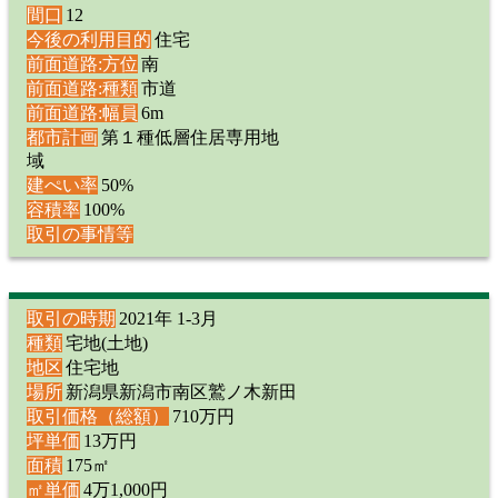
間口
12
今後の利用目的
住宅
前面道路:方位
南
前面道路:種類
市道
前面道路:幅員
6m
都市計画
第１種低層住居専用地
域
建ぺい率
50%
容積率
100%
取引の事情等
取引の時期
2021年 1-3月
種類
宅地(土地)
地区
住宅地
場所
新潟県新潟市南区鷲ノ木新田
取引価格（総額）
710万円
坪単価
13万円
面積
175㎡
㎡単価
4万1,000円