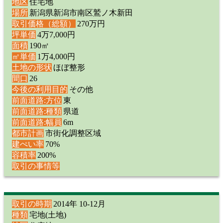
地区
住宅地
場所
新潟県新潟市南区鷲ノ木新田
取引価格（総額）
270万円
坪単価
4万7,000円
面積
190㎡
㎡単価
1万4,000円
土地の形状
ほぼ整形
間口
26
今後の利用目的
その他
前面道路:方位
東
前面道路:種類
県道
前面道路:幅員
6m
都市計画
市街化調整区域
建ぺい率
70%
容積率
200%
取引の事情等
取引の時期
2014年 10-12月
種類
宅地(土地)