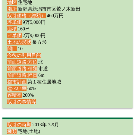
地区
住宅地
場所
新潟県新潟市南区鷲ノ木新田
取引価格（総額）
460万円
坪単価
9万5,000円
面積
160㎡
㎡単価
2万9,000円
土地の形状
長方形
間口
10
今後の利用目的
前面道路:方位
北
前面道路:種類
市道
前面道路:幅員
6m
都市計画
第１種住居地域
建ぺい率
60%
容積率
200%
取引の事情等
取引の時期
2013年 7-9月
種類
宅地(土地)