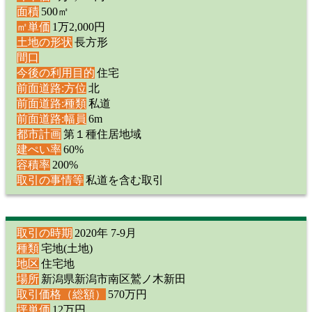
面積
500㎡
㎡単価
1万2,000円
土地の形状
長方形
間口
今後の利用目的
住宅
前面道路:方位
北
前面道路:種類
私道
前面道路:幅員
6m
都市計画
第１種住居地域
建ぺい率
60%
容積率
200%
取引の事情等
私道を含む取引
取引の時期
2020年 7-9月
種類
宅地(土地)
地区
住宅地
場所
新潟県新潟市南区鷲ノ木新田
取引価格（総額）
570万円
坪単価
12万円