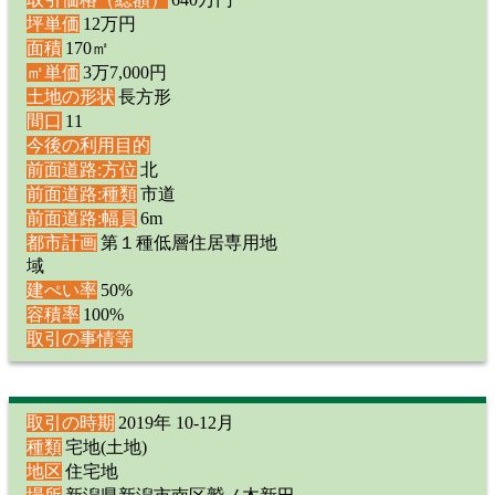
坪単価
12万円
面積
170㎡
㎡単価
3万7,000円
土地の形状
長方形
間口
11
今後の利用目的
前面道路:方位
北
前面道路:種類
市道
前面道路:幅員
6m
都市計画
第１種低層住居専用地
域
建ぺい率
50%
容積率
100%
取引の事情等
取引の時期
2019年 10-12月
種類
宅地(土地)
地区
住宅地