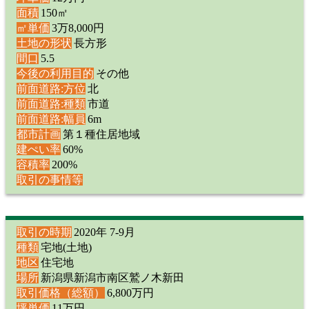
面積
150㎡
㎡単価
3万8,000円
土地の形状
長方形
間口
5.5
今後の利用目的
その他
前面道路:方位
北
前面道路:種類
市道
前面道路:幅員
6m
都市計画
第１種住居地域
建ぺい率
60%
容積率
200%
取引の事情等
取引の時期
2020年 7-9月
種類
宅地(土地)
地区
住宅地
場所
新潟県新潟市南区鷲ノ木新田
取引価格（総額）
6,800万円
坪単価
11万円