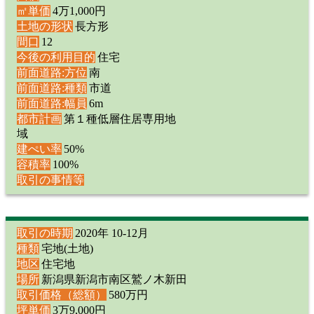
㎡単価
4万1,000円
土地の形状
長方形
間口
12
今後の利用目的
住宅
前面道路:方位
南
前面道路:種類
市道
前面道路:幅員
6m
都市計画
第１種低層住居専用地
域
建ぺい率
50%
容積率
100%
取引の事情等
取引の時期
2020年 10-12月
種類
宅地(土地)
地区
住宅地
場所
新潟県新潟市南区鷲ノ木新田
取引価格（総額）
580万円
坪単価
3万9,000円