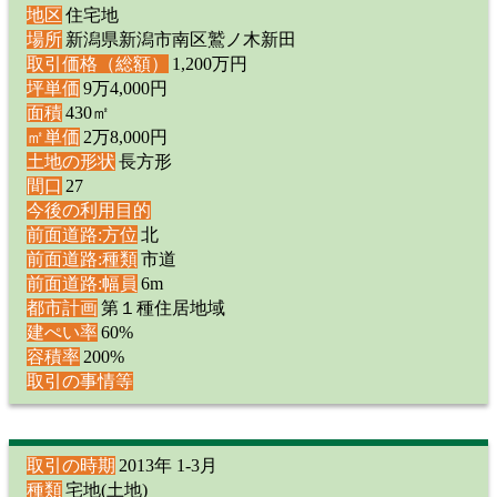
地区
住宅地
場所
新潟県新潟市南区鷲ノ木新田
取引価格（総額）
1,200万円
坪単価
9万4,000円
面積
430㎡
㎡単価
2万8,000円
土地の形状
長方形
間口
27
今後の利用目的
前面道路:方位
北
前面道路:種類
市道
前面道路:幅員
6m
都市計画
第１種住居地域
建ぺい率
60%
容積率
200%
取引の事情等
取引の時期
2013年 1-3月
種類
宅地(土地)