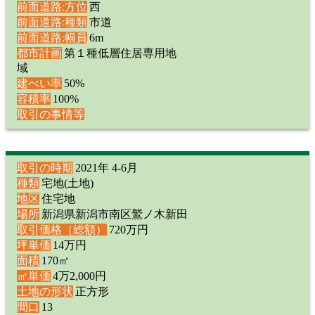
前面道路:方位
西
前面道路:種類
市道
前面道路:幅員
6m
都市計画
第１種低層住居専用地
域
建ぺい率
50%
容積率
100%
取引の事情等
取引の時期
2021年 4-6月
種類
宅地(土地)
地区
住宅地
場所
新潟県新潟市南区鷲ノ木新田
取引価格（総額）
720万円
坪単価
14万円
面積
170㎡
㎡単価
4万2,000円
土地の形状
正方形
間口
13