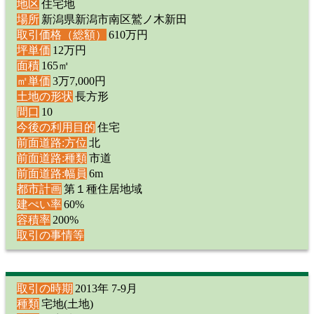
地区
住宅地
場所
新潟県新潟市南区鷲ノ木新田
取引価格（総額）
610万円
坪単価
12万円
面積
165㎡
㎡単価
3万7,000円
土地の形状
長方形
間口
10
今後の利用目的
住宅
前面道路:方位
北
前面道路:種類
市道
前面道路:幅員
6m
都市計画
第１種住居地域
建ぺい率
60%
容積率
200%
取引の事情等
取引の時期
2013年 7-9月
種類
宅地(土地)