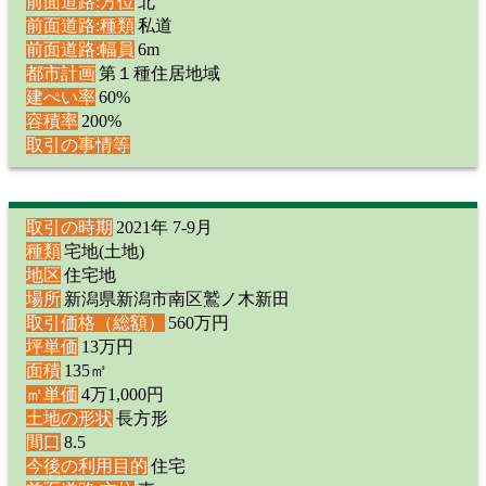
前面道路:方位
北
前面道路:種類
私道
前面道路:幅員
6m
都市計画
第１種住居地域
建ぺい率
60%
容積率
200%
取引の事情等
取引の時期
2021年 7-9月
種類
宅地(土地)
地区
住宅地
場所
新潟県新潟市南区鷲ノ木新田
取引価格（総額）
560万円
坪単価
13万円
面積
135㎡
㎡単価
4万1,000円
土地の形状
長方形
間口
8.5
今後の利用目的
住宅