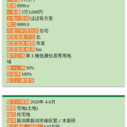
面積
9999㎡
㎡単価
3万3,000円
土地の形状
ほぼ長方形
間口
9999.9
今後の利用目的
住宅
前面道路:方位
北
前面道路:種類
市道
前面道路:幅員
6m
都市計画
第１種低層住居専用地
域
建ぺい率
50%
容積率
100%
取引の事情等
取引の時期
2020年 4-6月
種類
宅地(土地)
地区
住宅地
場所
新潟県新潟市南区鷲ノ木新田
取引価格（総額）
640万円