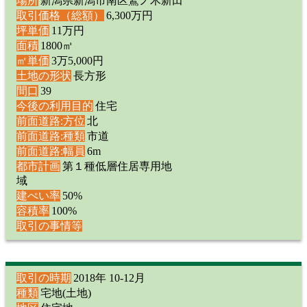
場所
新潟県新潟市南区鷲ノ木新田
取引価格（総額）
6,300万円
坪単価
11万円
面積
1800㎡
㎡単価
3万5,000円
土地の形状
長方形
間口
39
今後の利用目的
住宅
前面道路:方位
北
前面道路:種類
市道
前面道路:幅員
6m
都市計画
第１種低層住居専用地
域
建ぺい率
50%
容積率
100%
取引の事情等
取引の時期
2018年 10-12月
種類
宅地(土地)