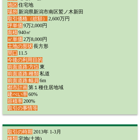
地区
住宅地
場所
新潟県新潟市南区鷲ノ木新田
取引価格（総額）
2,600万円
坪単価
9万2,000円
面積
940㎡
㎡単価
2万8,000円
土地の形状
長方形
間口
11.5
今後の利用目的
前面道路:方位
東
前面道路:種類
私道
前面道路:幅員
6m
都市計画
第１種住居地域
建ぺい率
60%
容積率
200%
取引の事情等
取引の時期
2013年 1-3月
種類
宅地(土地)