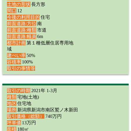
土地の形状
長方形
間口
12
今後の利用目的
住宅
前面道路:方位
南
前面道路:種類
市道
前面道路:幅員
6m
都市計画
第１種低層住居専用地
域
建ぺい率
50%
容積率
100%
取引の事情等
取引の時期
2021年 1-3月
種類
宅地(土地)
地区
住宅地
場所
新潟県新潟市南区鷲ノ木新田
取引価格（総額）
740万円
坪単価
13万円
面積
180㎡