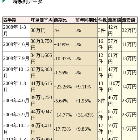
時系列データ
四半期
坪単価平均
前期比
前年同期比
件数
最高値
最安値
2008年 1-3
42万
38万円
3件
32万円
-%
-%
月
円
38万3,750
16
57万
2008年4-6月
11万円
+0.99%
-%
件
円
円
34万1,666
12
61万
2008年7-9月
13万円
-10.97%
-%
件
円
円
2008年10-12
33万6,363
11
47万
11万円
-1.55%
-%
件
月
円
円
2009年 1-3
41万4,615
13
110万
14万円
+23.26%
+9.11%
件
月
円
円
39万1,250
46万
2009年4-6月
8件
23万円
-5.64%
+1.95%
円
円
44万9,047
21
65万
2009年7-9月
23万円
+14.77%
+31.43%
件
円
円
2009年10-12
36万9,411
17
59万
12万円
-17.73%
+9.83%
件
月
円
円
2010年 1-3
37万4,090
22
49万