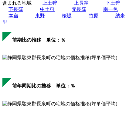
含まれる地域：
上土狩
上長窪
下土狩
下長窪
中土狩
元長窪
南一色
本宿
東野
桜堤
竹原
納米
里
前期比の推移 単位：％
前年同期比の推移 単位：％